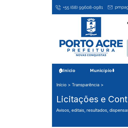
pmpag
+55 (68) 99608-0981
🏠Inicio
Município⬇️
Início > Transparência >
Licitações e Cont
Avisos, editais, resultados, dispensa