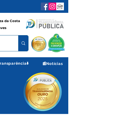
a da Costa
aves
ransparência⬇️
📰Notícias