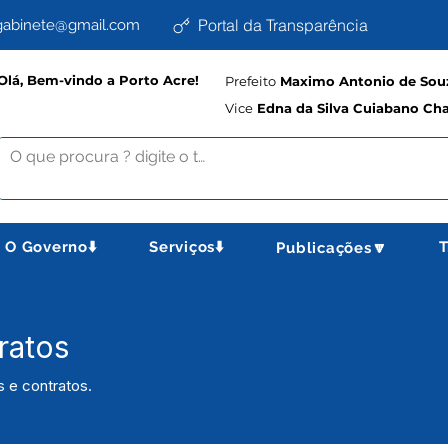
Portal da Transparência
abinete@gmail.com
Olá, Bem-vindo a Porto Acre!
Prefeito
Maximo Antonio de Souz
Vice
Edna da Silva Cuiabano Ch
O Governo⬇️
Serviços⬇️
T
Publicações🔽
ratos
s e contratos.