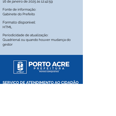
16 de janeiro de 2025 às 12:42:59
Fonte de informação:
Gabinete do Prefeito
Formato disponível:
HTML
Periodicidade de atualização:
Quadrienal ou quando houver mudança do
gestor
SERVIÇO DE ATENDIMENTO AO CIDADÃO 
(SIC) E OUVIDORIA
Prefeitura de Porto Acre 
- Estado do Acre
CNPJ 84.306.661/0001-30
💻Acesso online: 
SIC 
| 
Fale Conosco
 | 