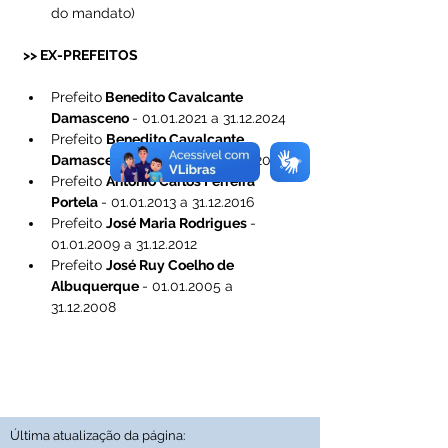
do mandato)
>> EX-PREFEITOS 
Prefeito
 Benedito Cavalcante 
Damasceno 
- 01.01.2021 a 31.12.2024 
Prefeito 
Benedito Cavalcante 
Damasceno 
- 01.01.2017 a 31.12.2020
Prefeito 
Antônio Carlos Ferreira 
Portela 
- 01.01.2013 a 31.12.2016
Prefeito 
José Maria Rodrigues 
- 
01.01.2009 a 31.12.2012
Prefeito 
José Ruy Coelho de 
Albuquerque 
- 01.01.2005 a 
31.12.2008
Última atualização da página: