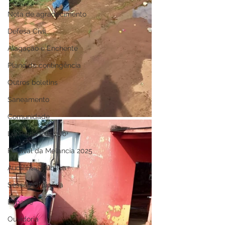
Nota de agradecimento
Defesa Civil
Alagação e Enchente
Plano de contingência
Outros boletins
Saneamento
Comunidade
Lei Paulo Gustavo
Festival da Melancia 2025
Audiência Pública
Sessão Ordinária
Esporte
Ouvidoria