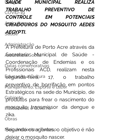
SAÚDE MUNICIPAL REALIZA 
Dengue
TRABALHO PREVENTIVO DE 
COVID-19
CONTROLE EM POTENCIAIS 
Agricultura
CRIADOUROS DO MOSQUITO AEDES 
AEGYPTI.
Saúde
Administração
A Prefeitura de Porto Acre através da 
Secretaria Municipal de Saúde - 
Assistência Social
Coordenação de Endemias e os 
Datas comemorativas
Profissionais ACD, realizam nesta 
Educação e Cultura
segunda-feira, 17, o trabalho 
preventivo de borrifação em pontos 
Planejamento, Esporte e Lazer
Estratégicos na sede do Município, de 
Gabinete
produtos para frear o nascimento do 
mosquito transmissor da dengue e 
Institucional e Governo
zika.
Obras
Segundo os agentes, o objetivo é não 
Meio Ambiente e Turismo
deixar o mosquito nascer.