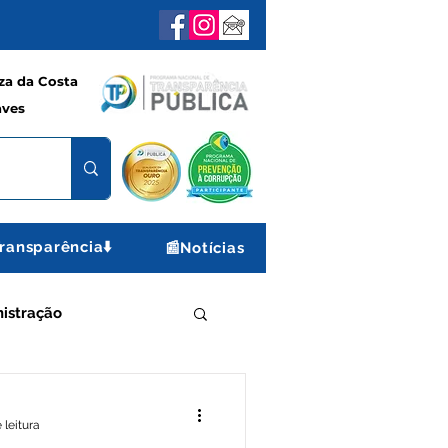
a da Costa
aves
ransparência⬇️
📰Notícias
istração
porte e Lazer
 leitura