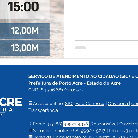
SERVIÇO DE ATENDIMENTO AO CIDADÃO (SIC) E 
Prefeitura de Porto Acre 
- Estado do Acre
CNPJ 84.306.661/0001-30
💻Acesso online: 
SIC 
| 
Fale Conosco
 | 
Ouvidoria
| 
Co
Transparência
📱Fone: +55 (68) 
99921-4338 
(Responsável Ouvidori
📄
Setor de Tributos: (68) 99926-5717 |
tributos@port
🏢 Avenida Chicó Rabelo nº 56, Centro, AC-10 KM 60,