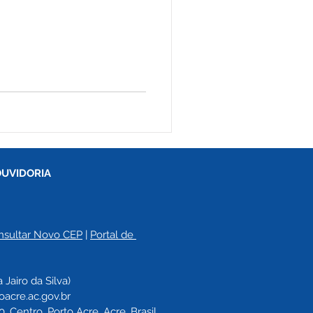
OUVIDORIA
nsultar Novo CEP
 | 
Portal de 
a 
Jairo da Silva)
oacre.ac.gov.br
 Centro, Porto Acre, Acre, Brasil