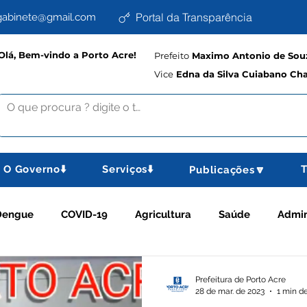
Portal da Transparência
abinete@gmail.com
Olá, Bem-vindo a Porto Acre!
Prefeito
Maximo Antonio de Souz
Vice
Edna da Silva Cuiabano Ch
O Governo⬇️
Serviços⬇️
T
Publicações🔽
Dengue
COVID-19
Agricultura
Saúde
Admin
comemorativas
Educação e Cultura
Planejamento, Es
Prefeitura de Porto Acre
28 de mar. de 2023
1 min de