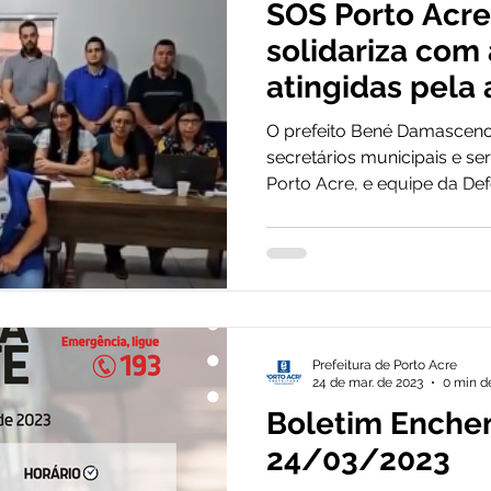
SOS Porto Acre:
Governo
Obras
Meio Ambiente e Turismo
Nota d
solidariza com 
atingidas pela
 Aviso
Convênios e Parcerias
pede ajuda
Infraestrutura
No
O prefeito Bené Damasceno, 
secretários municipais e se
Porto Acre, e equipe da Defe
ota Informativa
Convites
Qualidade do ar
Casa 
tações
Nota Oficial
Nota de agradecimento
Def
Prefeitura de Porto Acre
24 de mar. de 2023
0 min de
Boletim Enchen
24/03/2023