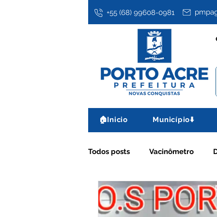
pmpag
+55 (68) 99608-0981
🏠Inicio
Município⬇️
Todos posts
Vacinômetro
Assistência Social
Datas 