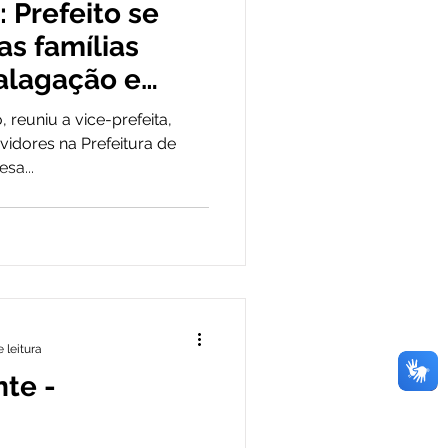
 Prefeito se
e pesar
as famílias
 alagação e
ta Pública
reuniu a vice-prefeita,
rvidores na Prefeitura de
sa...
Civil
esa Civil
 leitura
te -