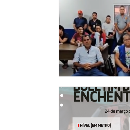
Gabinete
Institucional e 
Campanhas
Comunicado e
Nota de Esclarecimento
N
Emenda Parlamentar
Lici