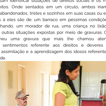
am identificar situações de direitos sociais e os 
eitos. Onde sentados em um círculo, ambos iriam 
abandonados, tristes e sozinhos em suas casas ou em
 à eles são de: um barraco em péssimas condiçõe
lhando, um morador de rua, uma criança no lixã
outras situações expostas por meio de gravuras. C
colheu uma gravura que mais lhe chamou aten
sentimentos referente aos direitos e deveres d
 assimilação e a aprendizagem dos idosos referente 
de.