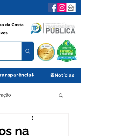
a da Costa
aves
ransparência⬇️
📰Notícias
ração
e e Lazer
Gabinete
os na