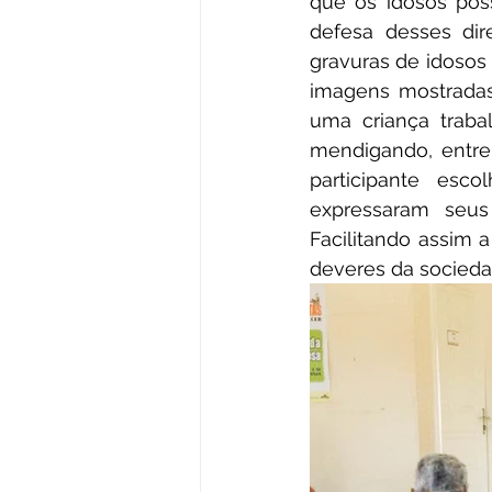
que os idosos poss
defesa desses dir
gravuras de idosos 
imagens mostradas
uma criança traba
mendigando, entre 
participante es
expressaram seus 
Facilitando assim a
deveres da socieda