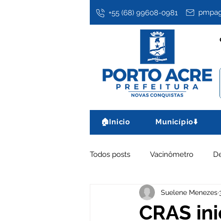
pmpag
+55 (68) 99608-0981
🏠Inicio
Município⬇️
Todos posts
Vacinômetro
D
Suelene Menezes
Assistência Social
Datas co
CRAS ini