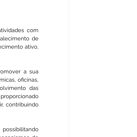
anhas
tividades com 
de Esclarecimento
alecimento de 
cimento ativo, 
Licitações
omover a sua 
cas, oficinas, 
lvimento das 
roporcionado 
, contribuindo 
possibilitando 