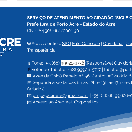
SERVIÇO DE ATENDIMENTO AO CIDADÃO (SIC) E 
Prefeitura de Porto Acre 
- Estado do Acre
CNPJ 84.306.661/0001-30
💻Acesso online: 
SIC 
| 
Fale Conosco
 | 
Ouvidoria
| 
Co
Transparência
Grupo de Idosos de Porto
Port
📱Fone: +55 (68) 
99921-4338 
(Responsável Ouvidori
Acre exercita mente e
em P
📄
Setor de Tributos: (68) 99926-5717 |
tributos@port
corpo com dinâmica de
de E
🏢 Avenida Chicó Rabelo nº 56, Centro, AC-10 KM 60,
Jenga
Viol
📅 Segunda a sexta, das 8h às 12h e 13h às 17h (F
feriados)
📧 
pmpagabinete@gmail.com
  | 
+55 (68) 68 99608-
📨 Acesso ao 
Webmail Corporativo