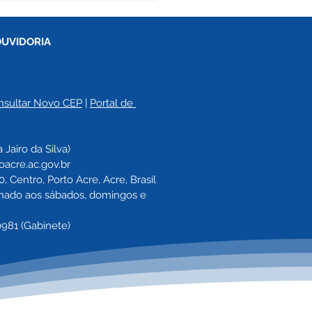
OUVIDORIA
nsultar Novo CEP
 | 
Portal de 
o Acre Unifica Forças
a 
Jairo da Silva)
rogramação Especial
oacre.ac.gov.br
nfrentamento à
 Centro, Porto Acre, Acre, Brasil
ência Contra a Mulher
echado aos sábados, domingos e 
0981 (Gabinete)