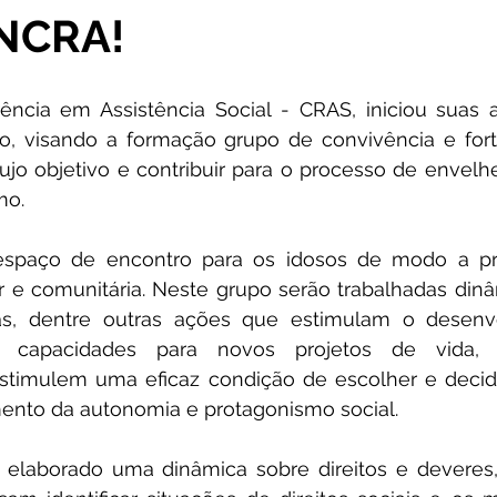
INCRA!
as
Meio Ambiente e Turismo
Nota de pesar
Camp
ncia em Assistência Social - CRAS, iniciou suas a
ios e Parcerias
Infraestrutura
Nota Pública
Nota 
o, visando a formação grupo de convivência e fort
jo objetivo e contribuir para o processo de envelhe
mo.
Qualidade do ar
Casa Civil
Emenda Parlamentar
spaço de encontro para os idosos de modo a pr
r e comunitária. Neste grupo serão trabalhadas dinâmi
ecimento
Defesa Civil
s, dentre outras ações que estimulam o desenvo
e capacidades para novos projetos de vida, p
stimulem uma eficaz condição de escolher e decidir
ento da autonomia e protagonismo social.
 elaborado uma dinâmica sobre direitos e deveres, 