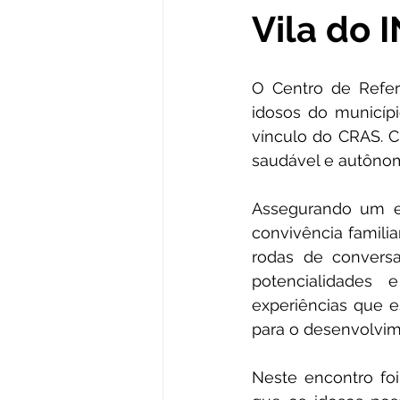
Vila do 
Institucional e Governo
Obr
O Centro de Referê
Comunicado e Aviso
Convên
idosos do municípi
vínculo do CRAS. Cu
saudável e autôno
Nota Informativa
Convites
Assegurando um e
convivência familia
Nota Oficial
Nota de agrad
rodas de conversa
potencialidades 
experiências que e
para o desenvolvim
Neste encontro foi