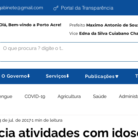
Portal da Transparência
abinete@gmail.com
Olá, Bem-vindo a Porto Acre!
Prefeito
Maximo Antonio de Souz
Vice
Edna da Silva Cuiabano Ch
O Governo⬇️
Serviços⬇️
T
Publicações🔽
engue
COVID-19
Agricultura
Saúde
Administ
3 de jul. de 2017
1 min de leitura
memorativas
Educação e Cultura
Planejamento, Esport
cia atividades com idos