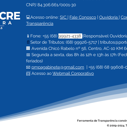
CNPJ 84.306.661/0001-30
💻Acesso online: 
SIC 
| 
Fale Conosco
 | 
Ouvidoria
| 
Co
Transparência
📱Fone: +55 (68) 
99921-4338 
(Responsável Ouvidori
📄
Setor de Tributos: (68) 99926-5717 |
tributos@port
🏢 Avenida Chicó Rabelo nº 56, Centro, AC-10 KM 60,
📅 Segunda a sexta, das 8h às 12h e 13h às 17h (F
feriados)
📧 
pmpagabinete@gmail.com
  | 
+55 (68) 68 99608-
📨 Acesso ao 
Webmail Corporativo
Ferramenta de Transparência constr
© 2009-2024. T