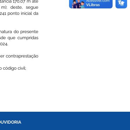
tância 170,07 m até
0 m); deste, segue
41 ponto inicial da
inatura do presente
desde que cumpridas
2024.
uer contraprestação
 código civil;
OUVIDORIA