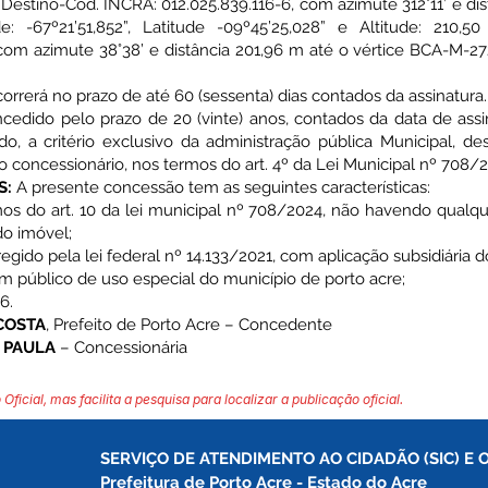
stino-Cód. INCRA: 012.025.839.116-6, com azimute 312°11’ e dis
: -67º21’51,852”, Latitude -09º45’25,028” e Altitude: 210,5
om azimute 38°38’ e distância 201,96 m até o vértice BCA-M-272
correrá no prazo de até 60 (sessenta) dias contados da assinatura.
ncedido pelo prazo de 20 (vinte) anos, contados da data de ass
odo, a critério exclusivo da administração pública Municipal, 
o concessionário, nos termos do art. 4º da Lei Municipal nº 708/
S:
A presente concessão tem as seguintes características:
ermos do art. 10 da lei municipal nº 708/2024, não havendo qualq
do imóvel;
 regido pela lei federal nº 14.133/2021, com aplicação subsidiária do
em público de uso especial do município de porto acre;
6.
COSTA
, Prefeito de Porto Acre – Concedente
E PAULA
– Concessionária
 Oficial, mas facilita a pesquisa para localizar a publicação oficial.
SERVIÇO DE ATENDIMENTO AO CIDADÃO (SIC) E 
Prefeitura de Porto Acre 
- Estado do Acre