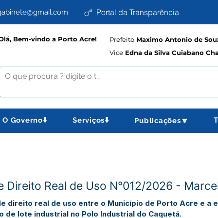
Portal da Transparência
abinete@gmail.com
Olá, Bem-vindo a Porto Acre!
Prefeito
Maximo Antonio de Souz
Vice
Edna da Silva Cuiabano Ch
O Governo⬇️
Serviços⬇️
T
Publicações🔽
Direito Real de Uso N°012/2026 - Marcelo
e direito real de uso entre o Município de Porto Acre e 
 de lote industrial no Polo Industrial do Caquetá.