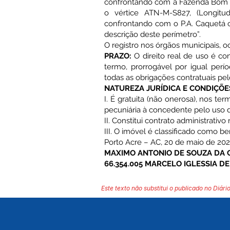
confrontando com a Fazenda Bom De
o vértice ATN-M-S827, (Longitude
confrontando com o P.A. Caquetá c
descrição deste perímetro”.
O registro nos órgãos municipais, o
PRAZO:
O direito real de uso é co
termo, prorrogável por igual perí
todas as obrigações contratuais pel
NATUREZA JURÍDICA E CONDIÇÕE
I. É gratuita (não onerosa), nos t
pecuniária à concedente pelo uso 
II. Constitui contrato administrativo
III. O imóvel é classificado como b
Porto Acre – AC, 20 de maio de 202
MAXIMO ANTONIO DE SOUZA DA 
66.354.005 MARCELO IGLESSIA D
Este texto não substitui o publicado no Diário