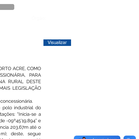
Órgão:
Visualizar
PORTO ACRE, COMO
SIONÁRIA, PARA
NA RURAL DESTE
EMAIS LEGISLAÇÃO
oncessionária.
polo industrial do
ações: “Inicia-se a
de -09º45’19,894” e
ância 203,67m até o
6 m); deste, segue