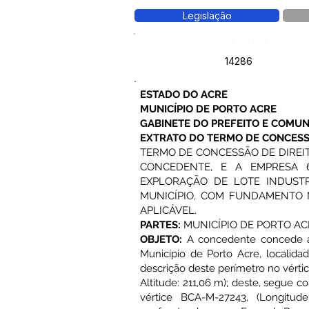
Legislação
Número do Diário:
14286
ESTADO DO ACRE
MUNICÍPIO DE PORTO ACRE
GABINETE DO PREFEITO E COMUN
EXTRATO DO TERMO DE CONCESSÃ
TERMO DE CONCESSÃO DE DIREIT
CONCEDENTE, E A EMPRESA 6
EXPLORAÇÃO DE LOTE INDUST
MUNICÍPIO, COM FUNDAMENTO N
APLICÁVEL.
PARTES:
MUNICÍPIO DE PORTO ACRE
OBJETO:
A concedente concede ao 
Município de Porto Acre, localida
descrição deste perímetro no vérti
Altitude: 211,06 m); deste, segue 
vértice BCA-M-27243, (Longitude: