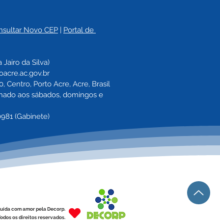
nsultar Novo CEP
 | 
Portal de 
a 
Jairo da Silva)
oacre.ac.gov.br
 Centro, Porto Acre, Acre, Brasil
echado aos sábados, domingos e 
0981 (Gabinete)
uída com amor pela Decorp.
odos os direitos reservados.