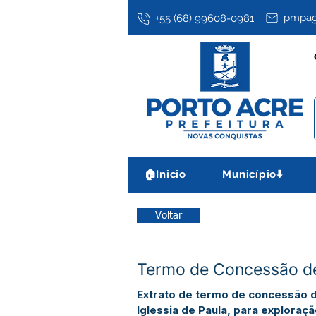
pmpag
+55 (68) 99608-0981
🏠Inicio
Município⬇️
Voltar
Termo de Concessão de 
Extrato de termo de concessão d
Iglessia de Paula, para exploração