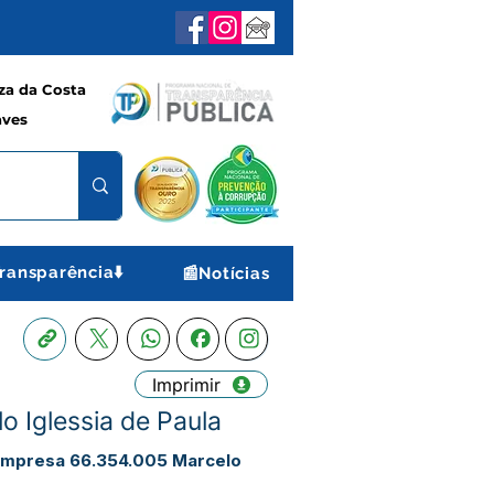
a da Costa
aves
ransparência⬇️
📰Notícias
Imprimir
 Iglessia de Paula
a empresa 66.354.005 Marcelo