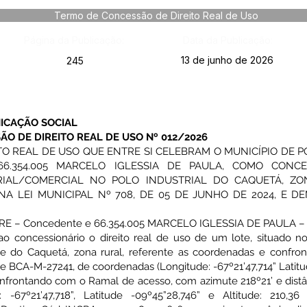
Termo de Concessão de Direito Real de Uso
Página da Publicação:
Data da Publicação:
13 de junho de 2026
245
ICAÇÃO SOCIAL
O DE DIREITO REAL DE USO Nº 012/2026
O REAL DE USO QUE ENTRE SI CELEBRAM O MUNICÍPIO DE 
6.354.005 MARCELO IGLESSIA DE PAULA, COMO CONCES
RIAL/COMERCIAL NO POLO INDUSTRIAL DO CAQUETÁ, ZO
A LEI MUNICIPAL Nº 708, DE 05 DE JUNHO DE 2024, E D
 – Concedente e 66.354.005 MARCELO IGLESSIA DE PAULA – c
concessionário o direito real de uso de um lote, situado no 
de do Caquetá, zona rural, referente as coordenadas e confront
ce BCA-M-27241, de coordenadas (Longitude: -67º21’47,714” Latitu
confrontando com o Ramal de acesso, com azimute 218º21’ e dist
 -67º21’47,718”, Latitude -09º45”28,746” e Altitude: 210,3