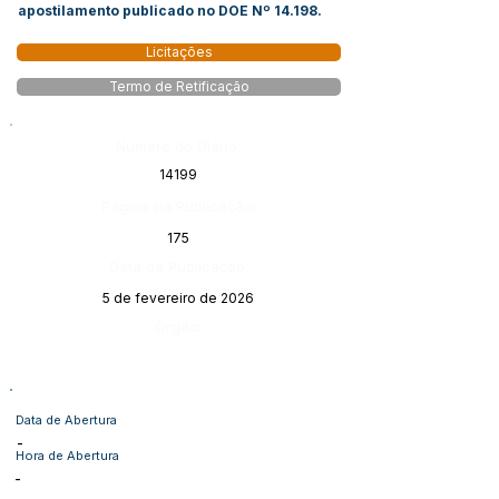
apostilamento publicado no DOE Nº 14.198.
Licitações
Termo de Retificação
Número do Diário:
14199
Página da Publicação:
175
Data da Publicação:
5 de fevereiro de 2026
Órgão:
Data de Abertura
-
Hora de Abertura
-