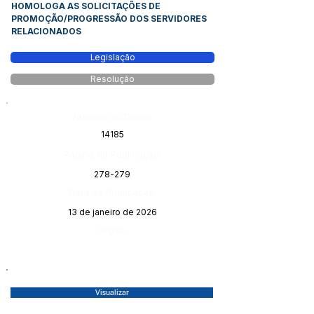
HOMOLOGA AS SOLICITAÇÕES DE
PROMOÇÃO/PROGRESSÃO DOS SERVIDORES
RELACIONADOS
Legislação
Resolução
Número do Diário:
14185
Página da Publicação:
278-279
Data da Publicação:
13 de janeiro de 2026
Órgão:
Visualizar