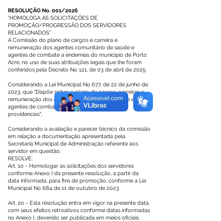
RESOLUÇÃO No. 001/2026
“HOMOLOGA AS SOLICITAÇÕES DE
PROMOÇÃO/PROGRESSÃO DOS SERVIDORES
RELACIONADOS”
A Comissão do plano de cargos e carreira e
remuneração dos agentes comunitário de saúde e
agentes de combate a endemias do municipio de Porto
Acre, no uso de suas atribuições legais que lhe foram
conferidos pela Decreto No 121, de 03 de abril de 2025.
Considerando a Lei Municipal No 677, de 22 de junho de
2023, que “Dispõe sobre o plano de cargos, carreiras e
remuneração dos agentes comunitário de saúde e
agentes de combate as endemias e da outras
providencias”;
Considerando a avaliação e parecer técnico da comissão
em relação a documentação apresentada pela
Secretaria Municipal de Administração referente aos
servidor em questão;
RESOLVE:
Art. 1o - Homologar as solicitações dos servidores
conforme Anexo I da presente resolução, a partir da
data informada, para fins de promoção, conforme a Lei
Municipal No 684 de 11 de outubro de 2023.
Art. 2o - Esta resolução entra em vigor na presente data,
com seus efeitos retroativos conforme datas informadas
no Anexo I, devendo ser publicada em meios oficiais.