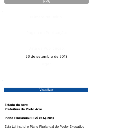
PPA
Número do Diário:
Página da Publicação:
Data da Publicação:
26 de setembro de 2013
Órgão:
Visualizar
Estado do Acre
Prefeitura de Porto Acre
Plano Plurianual (PPA) 2014-2017
Esta Lei institui o Plano Plurianual do Poder Executivo