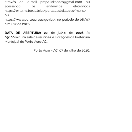
através do e-mail
pmpa.licitacoes@gmail.com
ou
acessando os endereços eletrônicos
https://externo.tceac.tc.br/portaldaslicitacoes/menu/
ou
https://www.portoacre.ac.gov.br/,
no período de 08/07
à 21/07 de 2026.
DATA DE ABERTURA: 22 de julho de 2026
às
09h00min,
na sala de reuniões e Licitações da Prefeitura
Municipal de Porto Acre-AC.
Porto Acre – AC, 07 de julho de 2026.