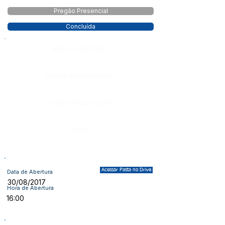
Pregão Presencial
Concluída
Número do Diário:
Página da Publicação:
Data da Publicação:
Órgão:
Acessar Pasta no Drive
Data de Abertura
30/08/2017
Hora de Abertura
16:00