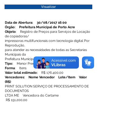
Visualizar
Data de Abertura: 30/08/2017 16:00
Órgão: Prefeitura Municipal de Porto Acre
Objeto
: Registro de Preços para Serviços de Locação
de copiadoras/
impressoras multifuncionais com tecnologia digital Por
Reprodução,
para atender as necessidades de todas as Secretarias
Municipais da
Prefeitura Municipal de Porto Acre/AC.
Tipo:
Menor Preço
Forma
: Itens
Valor total estimado:
R$ 176.400,00
Vencedores: Nome Vencedor Lote/Item Valor
(R$)
PRINT SOLUTION SERVIÇO DE PROCESSAMENTO DE
DOCUMENTOS
LTDA ME Vencedora do Certame
R$ 151.200,00