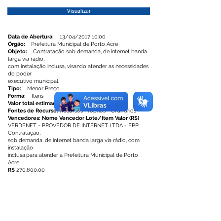
Visualizar
Data de Abertura:
13/04/2017 10:00
Órgão:
Prefeitura Municipal de Porto Acre
Objeto:
Contratação sob demanda, de internet banda
larga via radio,
com instalação inclusa, visando atender as necessidades
do poder
executivo municipal.
Tipo:
Menor Preço
Forma:
Itens
Valor total estimado:
R$ 687.480,00
Fontes de Recurso:
Recursos Próprios - Ordinários
Vencedores: Nome Vencedor Lote/Item Valor (R$)
VERDENET - PROVEDOR DE INTERNET LTDA - EPP
Contratação,
sob demanda, de internet banda larga via rádio, com
instalação
inclusa,para atender à Prefeitura Municipal de Porto
Acre.
R$
270.600,00