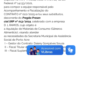
Federal nº 14.133/2021,
para compor a equipe responsável pelo
Acompanhamento e Fiscalização do
CONTRATO nº 022/2025 e/ou seus substitutos,
decorrente do
Pregão Presen
cial SRP nº 013/2024
, celebrado com a empresa
D. L RAMOS, cujo objeto é
a Aquisição de Materiais de Consumo (Gêneros
Alimentício), visando atender
as necessidades da Secretaria Municipal de Assistência
Social de Porto Acre
I – Gestor do Contrato: Daiany Gonçalves Souza
II – Fiscal Titular do Contrato: Maria Feitosa Souza
III – Fiscal Suplente do Contrato: Raira Silva de Souza