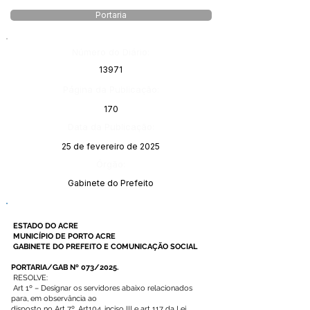
Portaria
Número do Diário:
13971
Página da Publicação:
170
Data da Publicação:
25 de fevereiro de 2025
Órgão:
Gabinete do Prefeito
ESTADO DO ACRE
MUNICÍPIO DE PORTO ACRE
GABINETE DO PREFEITO E COMUNICAÇÃO SOCIAL
PORTARIA/GAB Nº 073/2025.
RESOLVE:
Art 1º – Designar os servidores abaixo relacionados
para, em observância ao
disposto no Art 7º, Art104, inciso III e art 117 da Lei