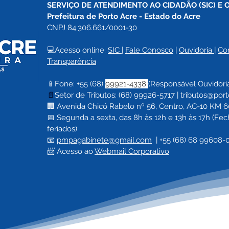
SERVIÇO DE ATENDIMENTO AO CIDADÃO (SIC) E 
Prefeitura de Porto Acre 
- Estado do Acre
CNPJ 84.306.661/0001-30
💻Acesso online: 
SIC 
| 
Fale Conosco
 | 
Ouvidoria
| 
Co
Transparência
📱Fone: +55 (68) 
99921-4338 
(Responsável Ouvidori
📄
Setor de Tributos: (68) 99926-5717 |
tributos@port
🏢 Avenida Chicó Rabelo nº 56, Centro, AC-10 KM 60,
📅 Segunda a sexta, das 8h às 12h e 13h às 17h (F
feriados)
📧 
pmpagabinete@gmail.com
  | 
+55 (68) 68 99608-
📨 Acesso ao 
Webmail Corporativo