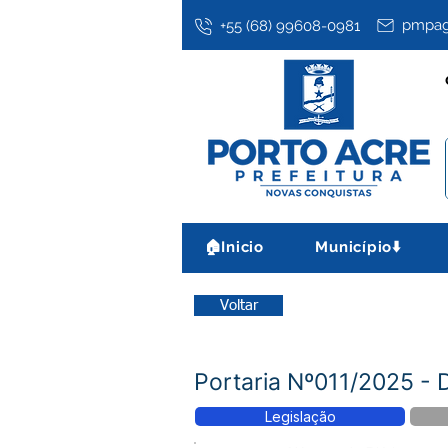
pmpag
+55 (68) 99608-0981
🏠Inicio
Município⬇️
Voltar
Portaria Nº011/2025 - D
Legislação