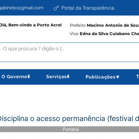
Portal da Transparência
abinete@gmail.com
Olá, Bem-vindo a Porto Acre!
Prefeito
Maximo Antonio de Souz
Vice
Edna da Silva Cuiabano Ch
O Governo⬇️
Serviços⬇️
T
Publicações🔽
isciplina o acesso permanência (festival 
Portaria