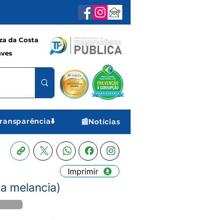
a da Costa
aves
ransparência⬇️
📰Notícias
Imprimir
da melancia)