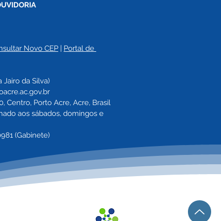
OUVIDORIA
nsultar Novo CEP
 | 
Portal de 
a 
Jairo da Silva)
oacre.ac.gov.br
 Centro, Porto Acre, Acre, Brasil
echado aos sábados, domingos e 
0981 (Gabinete)