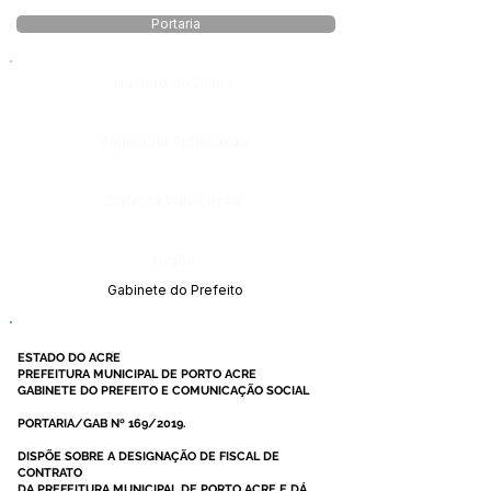
Portaria
Número do Diário:
Página da Publicação:
Data da Publicação:
Órgão:
Gabinete do Prefeito
ESTADO DO ACRE
PREFEITURA MUNICIPAL DE PORTO ACRE
GABINETE DO PREFEITO E COMUNICAÇÃO SOCIAL
PORTARIA/GAB Nº 169/2019.
DISPÕE SOBRE A DESIGNAÇÃO DE FISCAL DE
CONTRATO
DA PREFEITURA MUNICIPAL DE PORTO ACRE E DÁ