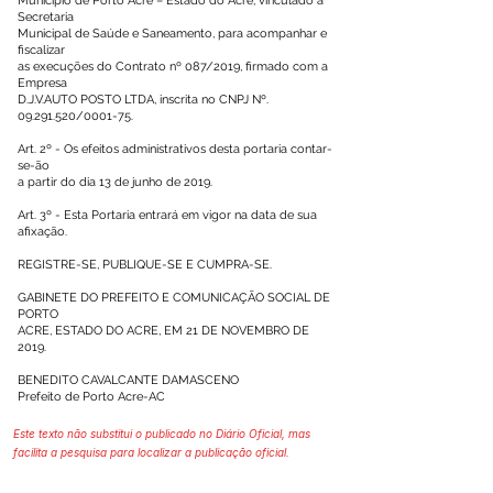
Município de Porto Acre – Estado do Acre, vinculado à
Secretaria
Municipal de Saúde e Saneamento, para acompanhar e
fiscalizar
as execuções do Contrato nº 087/2019, firmado com a
Empresa
D.J.V.AUTO POSTO LTDA, inscrita no CNPJ Nº.
09.291.520
/0001-75.
Art. 2º - Os efeitos administrativos desta portaria contar-
se-ão
a partir do dia 13 de junho de 2019.
Art. 3º - Esta Portaria entrará em vigor na data de sua
afixação.
REGISTRE-SE, PUBLIQUE-SE E CUMPRA-SE.
GABINETE DO PREFEITO E COMUNICAÇÃO SOCIAL DE
PORTO
ACRE, ESTADO DO ACRE, EM 21 DE NOVEMBRO DE
2019.
BENEDITO CAVALCANTE DAMASCENO
Prefeito de Porto Acre-AC
Este texto não substitui o publicado no Diário Oficial, mas
facilita a pesquisa para localizar a publicação oficial.