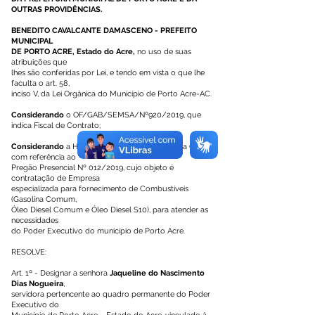
OUTRAS PROVIDÊNCIAS.
BENEDITO CAVALCANTE DAMASCENO - PREFEITO
MUNICIPAL
DE PORTO ACRE, Estado do Acre,
no uso de suas
atribuições que
lhes são conferidas por Lei, e tendo em vista o que lhe
faculta o art. 58,
inciso V, da Lei Orgânica do Município de Porto Acre-AC.
Considerando
o OF/GAB/SEMSA/Nº920/2019, que
indica Fiscal de Contrato;
Considerando
a Homologação dos trabalhos da CPL,
com referência ao
Pregão Presencial Nº 012/2019, cujo objeto é
contratação de Empresa
especializada para fornecimento de Combustíveis
(Gasolina Comum,
Óleo Diesel Comum e Óleo Diesel S10), para atender as
necessidades
do Poder Executivo do município de Porto Acre.
RESOLVE:
Art. 1º - Designar a senhora
Jaqueline do Nascimento
Dias Nogueira
,
servidora pertencente ao quadro permanente do Poder
Executivo do