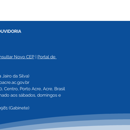
OUVIDORIA
nsultar Novo CEP
 | 
Portal de 
a 
Jairo da Silva)
oacre.ac.gov.br
 Centro, Porto Acre, Acre, Brasil
echado aos sábados, domingos e 
0981 (Gabinete)