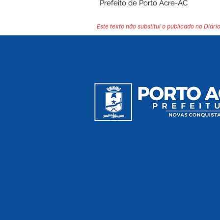
Prefeito de Porto Acre-AC
Este texto não substitui o publicado no Diário