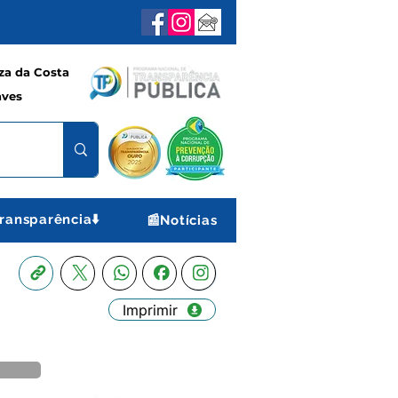
a da Costa
aves
ransparência⬇️
📰Notícias
Imprimir