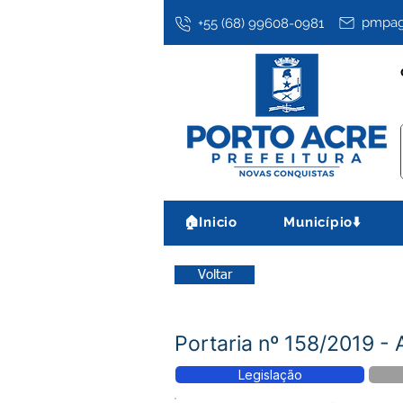
pmpag
+55 (68) 99608-0981
🏠Inicio
Município⬇️
Voltar
Portaria nº 158/2019 -
Legislação