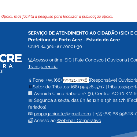
 Oficial, mas facilita a pesquisa para localizar a publicação oficial.
SERVIÇO DE ATENDIMENTO AO CIDADÃO (SIC) E 
Prefeitura de Porto Acre 
- Estado do Acre
CNPJ 84.306.661/0001-30
💻Acesso online: 
SIC 
| 
Fale Conosco
 | 
Ouvidoria
| 
Co
Transparência
📱Fone: +55 (68) 
99921-4338 
(Responsável Ouvidori
📄
Setor de Tributos: (68) 99926-5717 |
tributos@port
🏢 Avenida Chicó Rabelo nº 56, Centro, AC-10 KM 60,
📅 Segunda a sexta, das 8h às 12h e 13h às 17h (F
feriados)
📧 
pmpagabinete@gmail.com
  | 
+55 (68) 68 99608-
📨 Acesso ao 
Webmail Corporativo