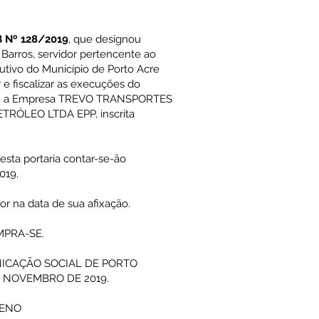
B Nº 128/2019
, que designou
Barros, servidor pertencente ao
tivo do Município de Porto Acre
e fiscalizar as execuções do
com a Empresa TREVO TRANSPORTES
RÓLEO LTDA EPP, inscrita
desta portaria contar-se-ão
019.
gor na data de sua afixação.
MPRA-SE.
NICAÇÃO SOCIAL DE PORTO
E NOVEMBRO DE 2019.
CENO