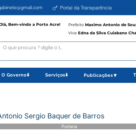
Portal da Transparência
abinete@gmail.com
Olá, Bem-vindo a Porto Acre!
Prefeito
Maximo Antonio de Souz
Vice
Edna da Silva Cuiabano Ch
O Governo⬇️
Serviços⬇️
T
Publicações🔽
 Antonio Sergio Baquer de Barros
Portaria