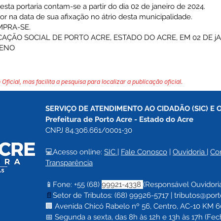
desta portaria contam-se a partir do dia 02 de janeiro de 2024.
igor na data de sua afixação no átrio desta municipalidade.
MPRA-SE.
CAÇÃO SOCIAL DE PORTO ACRE, ESTADO DO ACRE, EM 02 DE jA
CENO
 Oficial, mas facilita a pesquisa para localizar a publicação oficial.
SERVIÇO DE ATENDIMENTO AO CIDADÃO (SIC) E 
Prefeitura de Porto Acre 
- Estado do Acre
CNPJ 84.306.661/0001-30
💻Acesso online: 
SIC 
| 
Fale Conosco
 | 
Ouvidoria
| 
Co
Transparência
📱Fone: +55 (68) 
99921-4338 
(Responsável Ouvidori
📄
Setor de Tributos: (68) 99926-5717 |
tributos@port
🏢 Avenida Chicó Rabelo nº 56, Centro, AC-10 KM 60,
📅 Segunda a sexta, das 8h às 12h e 13h às 17h (F