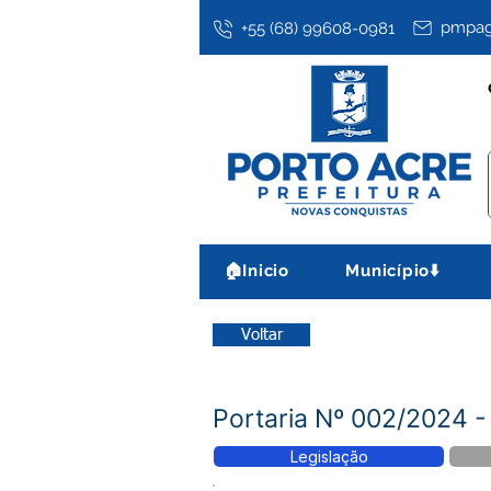
pmpag
+55 (68) 99608-0981
🏠Inicio
Município⬇️
Voltar
Portaria Nº 002/2024
Legislação