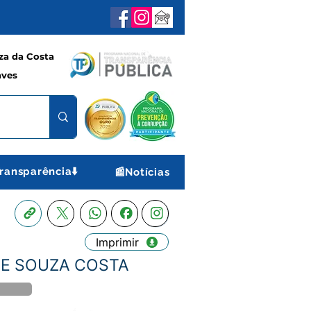
a da Costa
aves
ransparência⬇️
📰Notícias
Imprimir
O DE SOUZA COSTA