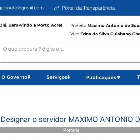
Portal da Transparência
abinete@gmail.com
Olá, Bem-vindo a Porto Acre!
Prefeito
Maximo Antonio de Souz
Vice
Edna da Silva Cuiabano Ch
O Governo⬇️
Serviços⬇️
T
Publicações🔽
 - Designar o servidor MAXIMO ANTONI
Portaria