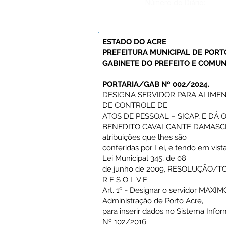
Número do Diário:
ESTADO DO ACRE
PREFEITURA MUNICIPAL DE PORT
GABINETE DO PREFEITO E COMUN
PORTARIA/GAB Nº 002/2024.
DESIGNA SERVIDOR PARA ALIMEN
DE CONTROLE DE
ATOS DE PESSOAL – SICAP, E DÁ
BENEDITO CAVALCANTE DAMASCENO
atribuições que lhes são
conferidas por Lei, e tendo em vista
Lei Municipal 345, de 08
de junho de 2009, RESOLUÇÃO/TCE/A
R E S O L V E:
Art. 1º - Designar o servidor MA
Administração de Porto Acre,
para inserir dados no Sistema Inf
Nº 102/2016.