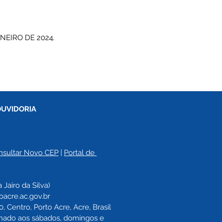
NEIRO DE 2024.
OUVIDORIA
nsultar Novo CEP
 | 
Portal de 
a 
Jairo da Silva)
oacre.ac.gov.br
 Centro, Porto Acre, Acre, Brasil
echado aos sábados, domingos e 