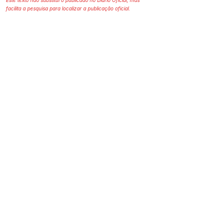
Este texto não substitui o publicado no Diário Oficial, mas
facilita a pesquisa para localizar a publicação oficial.