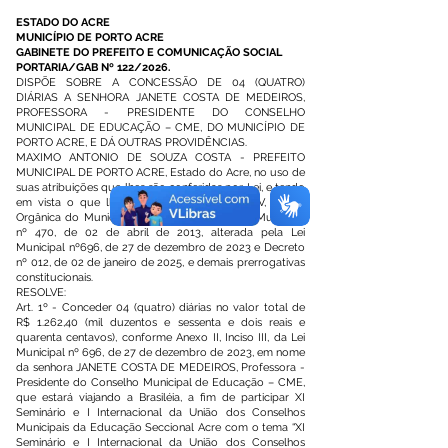
ESTADO DO ACRE
MUNICÍPIO DE PORTO ACRE
GABINETE DO PREFEITO E COMUNICAÇÃO SOCIAL
PORTARIA/GAB Nº 122/2026.
DISPÕE SOBRE A CONCESSÃO DE 04 (QUATRO)
DIÁRIAS A SENHORA JANETE COSTA DE MEDEIROS,
PROFESSORA - PRESIDENTE DO CONSELHO
MUNICIPAL DE EDUCAÇÃO – CME, DO MUNICÍPIO DE
PORTO ACRE, E DÁ OUTRAS PROVIDÊNCIAS.
MAXIMO ANTONIO DE SOUZA COSTA - PREFEITO
MUNICIPAL DE PORTO ACRE, Estado do Acre, no uso de
suas atribuições que lhes são conferidas por Lei, e tendo
em vista o que lhe faculta o art. 58, inciso V, da Lei
Orgânica do Município de Porto Acre-AC, Lei Municipal
nº 470, de 02 de abril de 2013, alterada pela Lei
Municipal nº696, de 27 de dezembro de 2023 e Decreto
nº 012, de 02 de janeiro de 2025, e demais prerrogativas
constitucionais.
RESOLVE:
Art. 1º - Conceder 04 (quatro) diárias no valor total de
R$ 1.262,40 (mil duzentos e sessenta e dois reais e
quarenta centavos), conforme Anexo II, Inciso III, da Lei
Municipal nº 696, de 27 de dezembro de 2023, em nome
da senhora JANETE COSTA DE MEDEIROS, Professora -
Presidente do Conselho Municipal de Educação – CME,
que estará viajando a Brasiléia, a fim de participar XI
Seminário e I Internacional da União dos Conselhos
Municipais da Educação Seccional Acre com o tema “XI
Seminário e I Internacional da União dos Conselhos