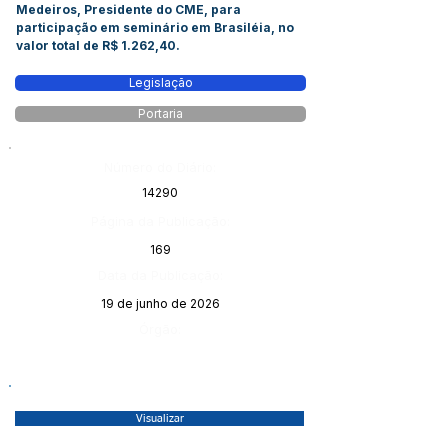
Medeiros, Presidente do CME, para
participação em seminário em Brasiléia, no
valor total de R$ 1.262,40.
Legislação
Portaria
Número do Diário:
14290
Página da Publicação:
169
Data da Publicação:
19 de junho de 2026
Órgão:
Visualizar