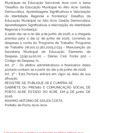
Municipais da Educação Seccional Acre com o tema
“Desafios da Educação Municipal no Alto Acre: Gestão
Democrática, Aprendizagens Significativas e Valorização
da Identidade Regional e fronteiriça” Desafios da
Educação Municipal no Alto Acre: Gestão Democrática,
Aprendizagens Significativas e Valorização da Identidade
Regional e fronteiriça”,
A saída dar-se-á no dia 9 de junho de 2026, e a chegada
prevista para o dia 12 de junho de 2026, correndo as
despesas à conta do Programa de Trabalho: Programa
de Trabalho
08.001.12.361.2005.2
.034 - Manutenção da
Secretaria Municipal de Educação, Elemento de
Despesa
33.90.14.00.00
– Diárias Civil, Fonte 500 –
Código de Despesa 71.
Art. 2º - Os efeitos administrativos e financeiros desta
portaria contam-se a partir do dia 9 de junho de 2026.
Art. 3º - Esta Portaria entrará em vigor na data de sua
afixação.
REGISTRE-SE, PUBLIQUE-SE E CUMPRA-SE.
GABINETE Do PREfeito E COMUNICAÇÃO SOCIAL DE
PORTO ACRE, ESTADO DO ACRE, EM 9 DE junho DE
2026.
MAXIMO ANTONIO DE SOUZA COSTA
Prefeito de Porto Acre-Acre