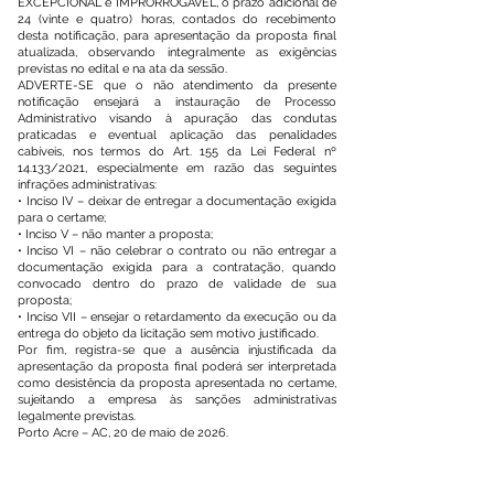
EXCEPCIONAL e IMPRORROGÁVEL, o prazo adicional de
24 (vinte e quatro) horas, contados do recebimento
desta notificação, para apresentação da proposta final
atualizada, observando integralmente as exigências
previstas no edital e na ata da sessão.
ADVERTE-SE que o não atendimento da presente
notificação ensejará a instauração de Processo
Administrativo visando à apuração das condutas
praticadas e eventual aplicação das penalidades
cabíveis, nos termos do Art. 155 da Lei Federal nº
14.133/2021, especialmente em razão das seguintes
infrações administrativas:
• Inciso IV – deixar de entregar a documentação exigida
para o certame;
• Inciso V – não manter a proposta;
• Inciso VI – não celebrar o contrato ou não entregar a
documentação exigida para a contratação, quando
convocado dentro do prazo de validade de sua
proposta;
• Inciso VII – ensejar o retardamento da execução ou da
entrega do objeto da licitação sem motivo justificado.
Por fim, registra-se que a ausência injustificada da
apresentação da proposta final poderá ser interpretada
como desistência da proposta apresentada no certame,
sujeitando a empresa às sanções administrativas
legalmente previstas.
Porto Acre – AC, 20 de maio de 2026.
LINDOMAR DE OLIVEIRA SIQUEIRA
Pregoeiro e Agente de Contratação