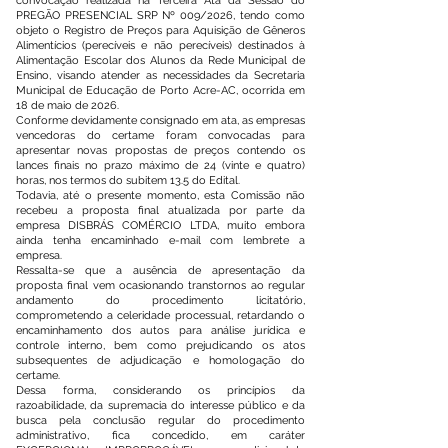
convocação realizada na Terceira Ata da Sessão do
PREGÃO PRESENCIAL SRP Nº 009/2026, tendo como
objeto o Registro de Preços para Aquisição de Gêneros
Alimentícios (perecíveis e não perecíveis) destinados à
Alimentação Escolar dos Alunos da Rede Municipal de
Ensino, visando atender as necessidades da Secretaria
Municipal de Educação de Porto Acre-AC, ocorrida em
18 de maio de 2026.
Conforme devidamente consignado em ata, as empresas
vencedoras do certame foram convocadas para
apresentar novas propostas de preços contendo os
lances finais no prazo máximo de 24 (vinte e quatro)
horas, nos termos do subitem 13.5 do Edital.
Todavia, até o presente momento, esta Comissão não
recebeu a proposta final atualizada por parte da
empresa DISBRÁS COMÉRCIO LTDA, muito embora
ainda tenha encaminhado e-mail com lembrete a
empresa.
Ressalta-se que a ausência de apresentação da
proposta final vem ocasionando transtornos ao regular
andamento do procedimento licitatório,
comprometendo a celeridade processual, retardando o
encaminhamento dos autos para análise jurídica e
controle interno, bem como prejudicando os atos
subsequentes de adjudicação e homologação do
certame.
Dessa forma, considerando os princípios da
razoabilidade, da supremacia do interesse público e da
busca pela conclusão regular do procedimento
administrativo, fica concedido, em caráter