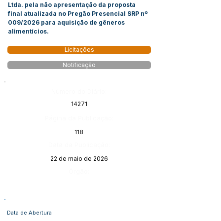
Ltda. pela não apresentação da proposta
final atualizada no Pregão Presencial SRP nº
009/2026 para aquisição de gêneros
alimentícios.
Licitações
Notificação
Número do Diário:
14271
Página da Publicação:
118
Data da Publicação:
22 de maio de 2026
Órgão:
Data de Abertura