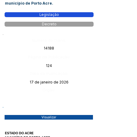
município de Porto Acre.
Legislação
Decreto
Número do Diário:
14188
Página da Publicação:
124
Data da Publicação:
17 de janeiro de 2026
Órgão:
Visualizar
ESTADO DO ACRE