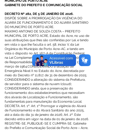
MUNICÍPIO DE PORTO ACRE
GABINETE DO PREFEITO E COMUNICAÇÃO SOCIAL
DECRETO Nº 282, DE 5 DE JANEIRO DE 2026.
DISPÕE SOBRE A PRORROGAÇÃO DA VIGÊNCIA DO
ALVARÁ DE FUNCIONAMENTO E DO ALVARÁ SANITÁRIO
DO MUNICÍPIO DE PORTO ACRE.
MAXIMO ANTONIO DE SOUZA COSTA – PREFEITO
MUNICIPAL DE PORTO ACRE, Estado do Acre, no uso de
suas atribuições que lhes são conferidas por Lei, e tendo
em vista o que lhe faculta o art. 58, inciso V, da Lei
Orgânica do Município de Porto Acre-AC, e tendo em
vista o disposto no Art. 167-A da Constituição Federal,
na Lei Complementar nº 101, de 4 de maio de 2000 (Lei
de Responsabilidade Fiscal), e na Lei nº 4.320, de 17 de
março de 1964.CONSIDERANDO a situação de
Emergência Nível II no Estado do Acre, decretada por
meio do Decreto nº 11.817, de 31 de dezembro de 2025;
CONSIDERANDO a alteração do sistema da Prefeitura,
de servidor para o sistema de nuvem (cloud);
CONSIDERANDO ainda, que a preservação do
funcionamento dos estabelecimentos que necessitam
dos alvarás de Localização e Funcionamento, são
fundamentais para manutenção da Economia Local.
DECRETA: Art. 1º. Art. 1º Prorrogar a vigência do Alvará
de Funcionamento e do Alvará Sanitário do ano 2025,
até a data do dia 31 de janeiro de 2026; Art. 2º. Este
decreto entra em vigor na data de 01 de janeiro de 2026.
REGISTRE-SE, PUBLIQUE-SE E CUMPRA-SE. Gabinete
do Prefeito e Comunicação Social de Porto Acre – Acre,