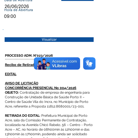
Data de Abertura
26/06/2026
Hora de Abertura
09:00
Visualizar
PROCESSO ADM. N°023/2026
*************************************************************
Recibo de Retirada do Edital
EDITAL
AVISO DE LICITAÇÃO
CONCORRÊNCIA PRESENCIAL No 004/2026
OBJETO:
Contratação de empresa de engenharia para
Construção de Unidade Básica de Saúde Porto II –
Centro de Saúde Vila do Incra, no Município de Porto
Acre, referente a Proposta
11812.8680001
/23-001.
RETIRADA DO EDITAL:
Prefeitura Municipal de Porto
Acre, sala da Comissão Permanente de Contratação,
localizada na Avenida Chicó Rabelo, 56 – Centro - Porto
Acre – AC, no horário de 08h00min às 12h00min e das
13h00min às 17h00min, podendo ainda ser solicitado