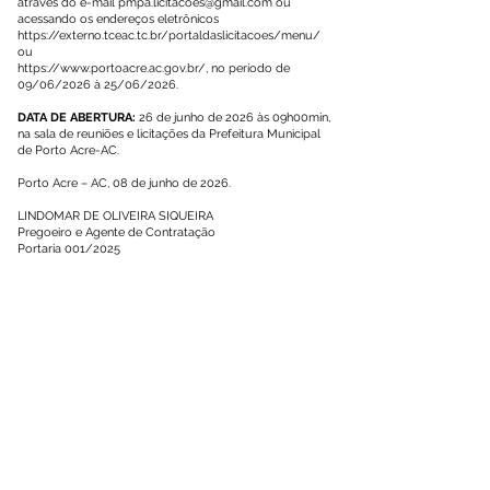
através do e-mail
pmpa.licitacoes@gmail.com
ou
acessando os endereços eletrônicos
https://externo.tceac.tc.br/portaldaslicitacoes/menu/
ou
https://www.portoacre.ac.gov.br/,
no período de
09/06/2026 à 25/06/2026.
DATA DE ABERTURA:
26 de junho de 2026 às 09h00min,
na sala de reuniões e licitações da Prefeitura Municipal
de Porto Acre-AC.
Porto Acre – AC, 08 de junho de 2026.
LINDOMAR DE OLIVEIRA SIQUEIRA
Pregoeiro e Agente de Contratação
Portaria 001/2025