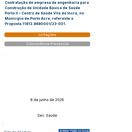
Contratação de empresa de engenharia para
Construção de Unidade Básica de Saúde
Porto II – Centro de Saúde Vila do Incra, no
Município de Porto Acre, referente a
Proposta
11812.8680001
/23-001.
Licitações
Concorrência Presencial
Número do Diário:
Página da Publicação:
Data da Publicação:
8 de junho de 2026
Órgão:
Sec. Saúde
Acessar Pasta no Drive