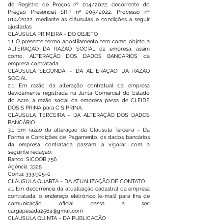
de Registro de Preços nº 014/2022, decorrente do
Pregão Presencial SRP nº 005/2022, Processo nº
014/2022, mediante as cláusulas e condições a seguir
ajustadas:
CLÁUSULA PRIMEIRA - DO OBJETO
1.1 O presente termo apostilamento tem como objeto a
ALTERAÇÃO DA RAZÃO SOCIAL da empresa, assim
como, ALTERAÇÃO DOS DADOS BANCÁRIOS da
empresa contratada.
CLÁUSULA SEGUNDA – DA ALTERAÇÃO DA RAZÃO
SOCIAL
2.1 Em razão da alteração contratual da empresa
devidamente registrada na Junta Comercial do Estado
do Acre, a razão social da empresa passa de CLEIDE
DOS S PRINA para C S PRINA.
CLÁUSULA TERCEIRA – DA ALTERAÇÃO DOS DADOS
BANCÁRIO
3.1 Em razão da alteração da Cláusula Terceira – Da
Forma e Condições de Pagamento, os dados bancários
da empresa contratada passam a vigorar com a
seguinte redação:
Banco: SICOOB 756
Agência: 3325
Conta:
333.905-0
CLÁUSULA QUARTA – DA ATUALIZAÇÃO DE CONTATO
4.1 Em decorrência da atualização cadastral da empresa
contratada, o endereço eletrônico (e-mail) para fins de
comunicação oficial passa a ser:
cargapesada2564@gmail.com
CLÁUSULA QUINTA – DA PUBLICAÇÃO