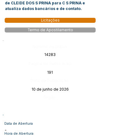
de CLEIDE DOS S PRINA para C S PRINA e
atualiza dados bancários e de contato.
Licitações
Termo de Apostilamento
Número do Diário:
14283
Página da Publicação:
191
Data da Publicação:
10 de junho de 2026
Órgão:
Data de Abertura
-
Hora de Abertura
-