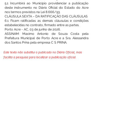
5.1 Incumbirá ao Município providenciar a publicação
deste instrumento no Diário Oficial do Estado do Acre
nos termos previstos na Lei 8.666/93.
CLÁUSULA SEXTA – DA RATIFICAÇÃO DAS CLÁUSULAS
6.1 Ficam ratificadas as demais cláusulas e condições
estabelecidas no contrato, firmado entre as partes.
Porto Acre - AC, 03 de junho de 2026.
ASSINAM: Maximo Antonio de Souza Costa pela
Prefeitura Municipal de Porto Acre e a Sra. Alessandra
dos Santos Prina pela empresa C S PRINA.
Este texto não substitui o publicado no Diário Oficial, mas
facilita a pesquisa para localizar a publicação oficial.