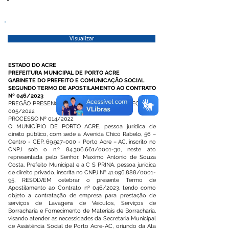
Visualizar
ESTADO DO ACRE
PREFEITURA MUNICIPAL DE PORTO ACRE
GABINETE DO PREFEITO E COMUNICAÇÃO SOCIAL
SEGUNDO TERMO DE APOSTILAMENTO AO CONTRATO
Nº 046/2023
PREGÃO PRESENCIAL PARA REGISTRO DE PREÇOS Nº
005/2022
PROCESSO Nº 014/2022
O MUNICÍPIO DE PORTO ACRE, pessoa jurídica de
direito público, com sede à Avenida Chicó Rabelo, 56 –
Centro - CEP.
69.927-000
- Porto Acre – AC, inscrito no
CNPJ sob o n.º
84.306.661
/0001-30, neste ato
representada pelo Senhor, Maximo Antonio de Souza
Costa, Prefeito Municipal e a C S PRINA, pessoa jurídica
de direito privado, inscrita no CNPJ Nº
41.096.888
/0001-
95, RESOLVEM celebrar o presente Termo de
Apostilamento ao Contrato nº 046/2023, tendo como
objeto a contratação de empresa para prestação de
serviços de Lavagens de Veículos, Serviços de
Borracharia e Fornecimento de Materiais de Borracharia,
visando atender as necessidades da Secretaria Municipal
de Assistência Social de Porto Acre-AC, oriundo da Ata