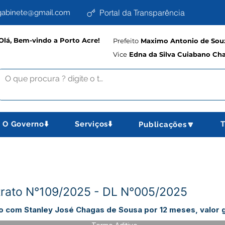
Portal da Transparência
abinete@gmail.com
Olá, Bem-vindo a Porto Acre!
Prefeito
Maximo Antonio de Souz
Vice
Edna da Silva Cuiabano Ch
O Governo⬇️
Serviços⬇️
T
Publicações🔽
ntrato N°109/2025 - DL N°005/2025
o com Stanley José Chagas de Sousa por 12 meses, valor 