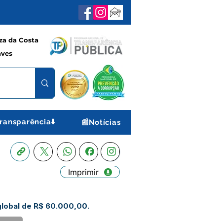
a da Costa
aves
ransparência⬇️
📰Notícias
Imprimir
global de R$ 60.000,00.