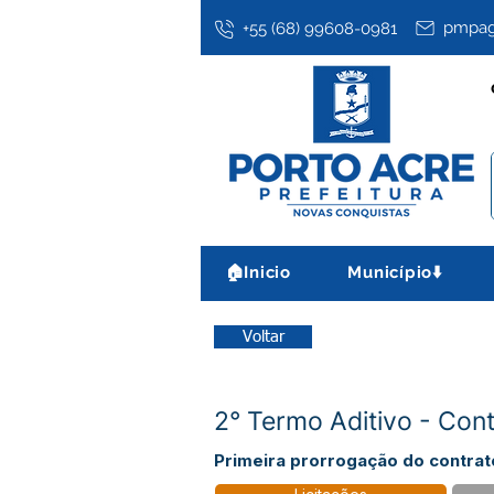
pmpag
+55 (68) 99608-0981
🏠Inicio
Município⬇️
Voltar
2° Termo Aditivo - Co
Primeira prorrogação do contrat