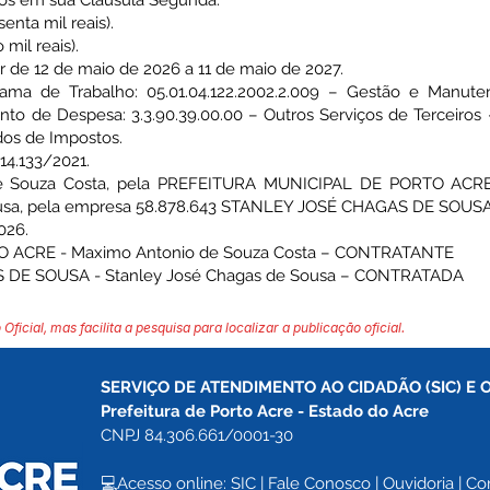
tos em sua Cláusula Segunda.
nta mil reais).
il reais).
r de 12 de maio de 2026 a 11 de maio de 2027.
 de Trabalho: 05.01.04.122.2002.2.009 – Gestão e Manuten
to de Despesa: 3.3.90.39.00.00 – Outros Serviços de Terceiros 
dos de Impostos.
4.133/2021.
e Souza Costa, pela PREFEITURA MUNICIPAL DE PORTO ACRE 
usa, pela empresa 58.878.643 STANLEY JOSÉ CHAGAS DE SOUSA 
026.
 ACRE - Maximo Antonio de Souza Costa – CONTRATANTE
 DE SOUSA - Stanley José Chagas de Sousa – CONTRATADA
 Oficial, mas facilita a pesquisa para localizar a publicação oficial.
SERVIÇO DE ATENDIMENTO AO CIDADÃO (SIC) E 
Prefeitura de Porto Acre 
- Estado do Acre
CNPJ 84.306.661/0001-30
💻Acesso online: 
SIC 
| 
Fale Conosco
 | 
Ouvidoria
| 
Co