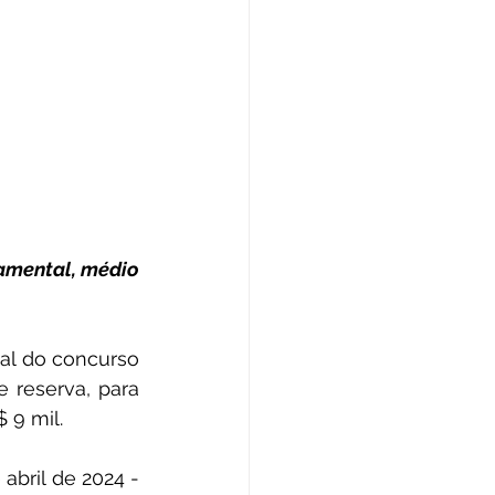
amental, médio 
al do concurso 
 reserva, para 
 9 mil.
As inscrições iniciaram nesta segunda-feira (22) e terminam no dia 28 de abril de 2024 - 