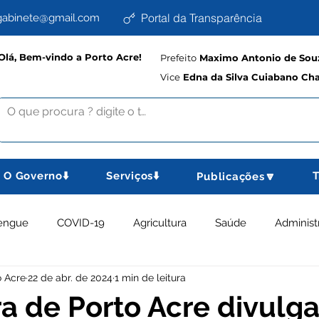
Portal da Transparência
abinete@gmail.com
Olá, Bem-vindo a Porto Acre!
Prefeito
Maximo Antonio de Souz
Vice
Edna da Silva Cuiabano Ch
O Governo⬇️
Serviços⬇️
T
Publicações🔽
engue
COVID-19
Agricultura
Saúde
Administ
o Acre
22 de abr. de 2024
1 min de leitura
memorativas
Educação e Cultura
Planejamento, Esport
ra de Porto Acre divulga