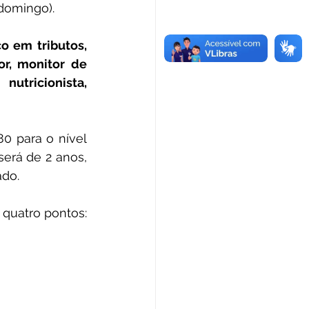
(domingo).
o em tributos, 
or, monitor de 
utricionista, 
0 para o nível 
erá de 2 anos, 
ado.
quatro pontos: 