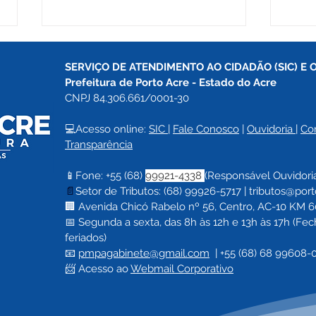
SERVIÇO DE ATENDIMENTO AO CIDADÃO (SIC) E 
Prefeitura de Porto Acre 
- Estado do Acre
CNPJ 84.306.661/0001-30
💻Acesso online: 
SIC 
| 
Fale Conosco
 | 
Ouvidoria
| 
Co
Transparência
Porto Acre realiza
Pref
📱Fone: +55 (68) 
99921-4338 
(Responsável Ouvidori
homenagem histórica a
ence
📄
Setor de Tributos: (68) 99926-5717 |
tributos@port
profissionais e lança
Cuid
🏢 Avenida Chicó Rabelo nº 56, Centro, AC-10 KM 60,
Jornada Pedagógica pela
serv
📅 Segunda a sexta, das 8h às 12h e 13h às 17h (F
Alfabetização
aten
feriados)
📧 
pmpagabinete@gmail.com
  | 
+55 (68) 68 99608-
📨 Acesso ao 
Webmail Corporativo