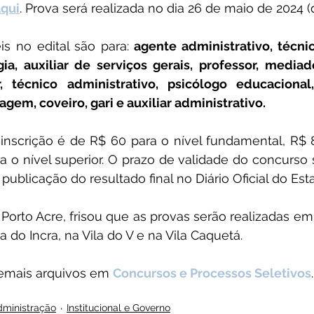
aqui
. Prova será realizada no dia 26 de maio de 2024 
s no edital são para: 
agente administrativo, técnic
gia, auxiliar de serviços gerais, professor, mediad
, técnico administrativo, psicólogo educacional, n
em, coveiro, gari e auxiliar administrativo.
inscrição é de R$ 60 para o nível fundamental, R$ 8
 o nível superior. O prazo de validade do concurso s
publicação do resultado final no Diário Oficial do Est
Porto Acre, frisou que as provas serão realizadas em 
la do Incra, na Vila do V e na Vila Caquetá.
demais arquivos em 
Concursos e Processos Seletivos
.
dministração
Institucional e Governo