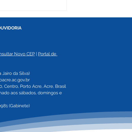
OUVIDORIA
nsultar Novo CEP
 | 
Portal de 
eitura de Porto Acre
a 
Jairo da Silva)
rra Projeto Linha de
oacre.ac.gov.br
ados e capacita
 Centro, Porto Acre, Acre, Brasil
idores para
echado aos sábados, domingos e 
dimento de excelência
0981 (Gabinete)