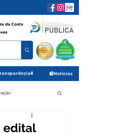
a da Costa
aves
ransparência⬇️
📰Notícias
ração
e e Lazer
Gabinete
 edital