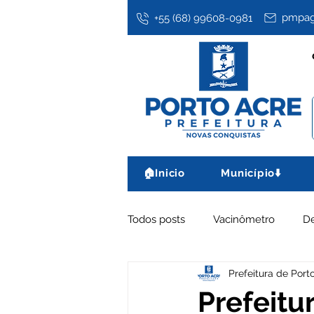
pmpag
+55 (68) 99608-0981
🏠Inicio
Município⬇️
Todos posts
Vacinômetro
D
Prefeitura de Port
Assistência Social
Datas co
Prefeitu