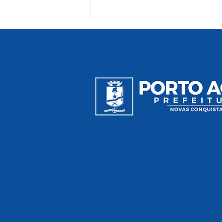
Porto Acre realiza
lançamento oficial da
construção de novas
creches nesta quinta-feira