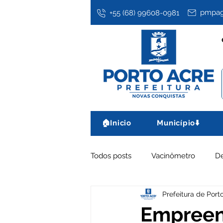
pmpag
+55 (68) 99608-0981
🏠Inicio
Município⬇️
Todos posts
Vacinômetro
D
Prefeitura de Port
Assistência Social
Datas co
Empreen