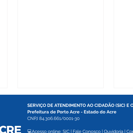
SERVIÇO DE ATENDIMENTO AO CIDADÃO (SIC) E 
Prefeitura de Porto Acre 
- Estado do Acre
CNPJ 84.306.661/0001-30
💻Acesso online: 
SIC 
| 
Fale Conosco
 | 
Ouvidoria
| 
Co