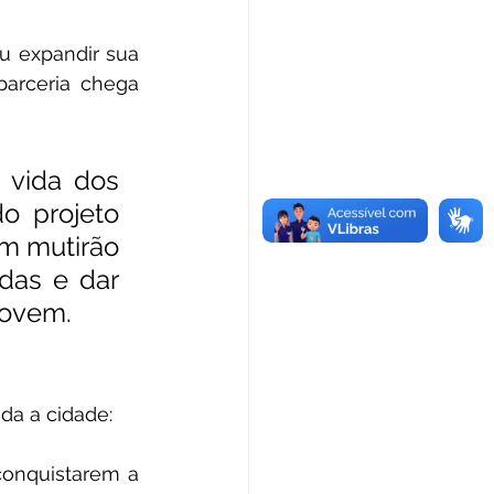
u expandir sua 
arceria chega 
a vida dos 
moradores, a Prefeitura já solicitou que a equipe do projeto 
m mutirão 
das e dar 
jovem.
da a cidade:
onquistarem a 