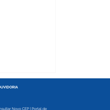
OUVIDORIA
nsultar Novo CEP
 | 
Portal de 