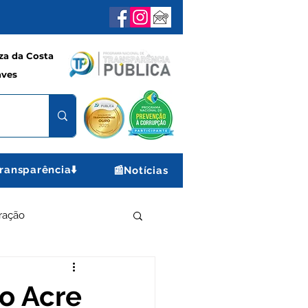
a da Costa
aves
ransparência⬇️
📰Notícias
ração
e e Lazer
Gabinete
o Acre