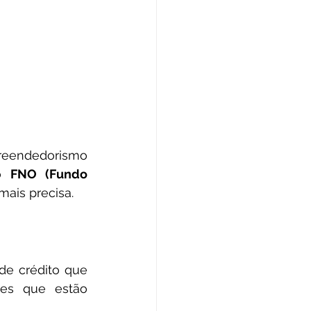
preendedorismo 
o 
FNO (Fundo 
ais precisa.
de crédito que 
les que estão 