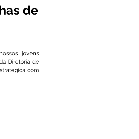
nhas de
anhas
de Esclarecimento
ossos jovens 
Licitações
a Diretoria de 
tratégica com 