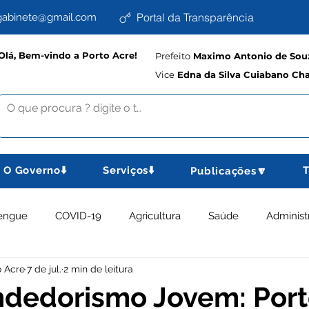
Portal da Transparência
abinete@gmail.com
Olá, Bem-vindo a Porto Acre!
Prefeito
Maximo Antonio de Souz
Vice
Edna da Silva Cuiabano Ch
O Governo⬇️
Serviços⬇️
T
Publicações🔽
engue
COVID-19
Agricultura
Saúde
Administ
o Acre
7 de jul.
2 min de leitura
memorativas
Educação e Cultura
Planejamento, Esport
dedorismo Jovem: Port