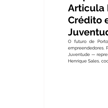
Articula
Institucional e Governo
Obr
Crédito 
Comunicado e Aviso
Convên
Juventu
O futuro de Port
Nota Informativa
Convites
empreendedores. Pe
Juventude — repres
Henrique Sales, co
Nota Oficial
Nota de agrad