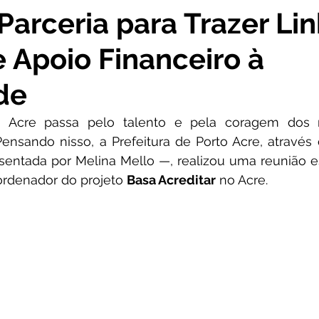
 Parceria para Trazer Li
as
Meio Ambiente e Turismo
Nota de pesar
Camp
e Apoio Financeiro à
ios e Parcerias
Infraestrutura
Nota Pública
Nota 
de
o Acre passa pelo talento e pela coragem dos n
Qualidade do ar
Casa Civil
Emenda Parlamentar
nsando nisso, a Prefeitura de Porto Acre, através d
entada por Melina Mello —, realizou uma reunião es
ordenador do projeto 
Basa Acreditar
 no Acre.
ecimento
Defesa Civil