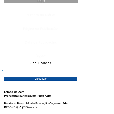
RREO
Número do Diário:
Página da Publicação:
Data da Publicação:
Órgão:
Sec. Finanças
Visualizar
Estado do Acre
Prefeitura Municipal de Porto Acre
Relatório Resumido da Execução Orçamentária
RREO 2017 / 5º Bimestre