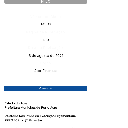
RREO
Número do Diário:
13099
Página da Publicação:
168
Data da Publicação:
3 de agosto de 2021
Órgão:
Sec. Finanças
Visualizar
Estado do Acre
Prefeitura Municipal de Porto Acre
Relatório Resumido da Execução Orçamentária
RREO 2021 / 3º Bimestre