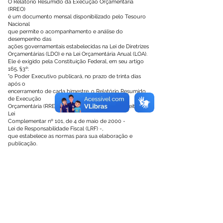
O Relatório Resumido da Execução Orçamentária
(RREO)
é um documento mensal disponibilizado pelo Tesouro
Nacional
que permite o acompanhamento e análise do
desempenho das
ações governamentais estabelecidas na Lei de Diretrizes
Orçamentárias (LDO) e na Lei Orçamentária Anual (LOA).
Ele é exigido pela Constituição Federal, em seu artigo
165, §3º:
"o Poder Executivo publicará, no prazo de trinta dias
após o
encerramento de cada bimestre, o Relatório Resumido
de Execução
Orçamentária (RREO)". Sua regulamentação foi feita pela
Lei
Complementar nº 101, de 4 de maio de 2000 -
Lei de Responsabilidade Fiscal (LRF) -,
que estabelece as normas para sua elaboração e
publicação.