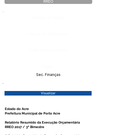
RREO
Número do Diário:
Página da Publicação:
Data da Publicação:
Órgão:
Sec. Finanças
Visualizar
Estado do Acre
Prefeitura Municipal de Porto Acre
Relatório Resumido da Execução Orçamentária
RREO 2017 / 3º Bimestre