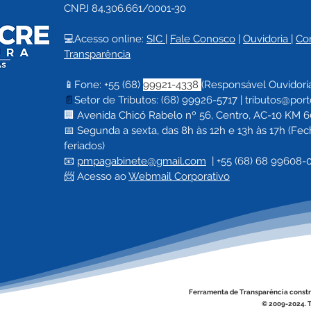
CNPJ 84.306.661/0001-30
💻Acesso online: 
SIC 
| 
Fale Conosco
 | 
Ouvidoria
| 
Co
Transparência
📱Fone: +55 (68) 
99921-4338 
(Responsável Ouvidori
📄
Setor de Tributos: (68) 99926-5717 |
tributos@port
🏢 Avenida Chicó Rabelo nº 56, Centro, AC-10 KM 60,
📅 Segunda a sexta, das 8h às 12h e 13h às 17h (F
feriados)
📧 
pmpagabinete@gmail.com
  | 
+55 (68) 68 99608-
📨 Acesso ao 
Webmail Corporativo
Ferramenta de Transparência constr
© 2009-2024. T