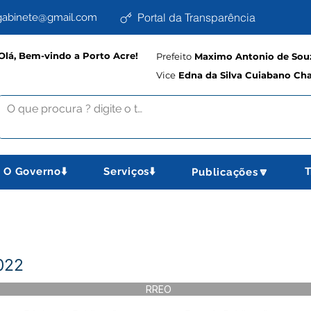
Portal da Transparência
abinete@gmail.com
Olá, Bem-vindo a Porto Acre!
Prefeito
Maximo Antonio de Souz
Vice
Edna da Silva Cuiabano Ch
O Governo⬇️
Serviços⬇️
T
Publicações🔽
022
RREO