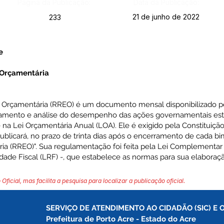
Página da Publicação:
Data da Publicação:
21 de junho de 2022
233
e
 Orçamentária
 Orçamentária (RREO) é um documento mensal disponibilizado p
mento e análise do desempenho das ações governamentais esta
 na Lei Orçamentária Anual (LOA). Ele é exigido pela Constituiçã
 publicará, no prazo de trinta dias após o encerramento de cada bi
 (RREO)". Sua regulamentação foi feita pela Lei Complementar n
dade Fiscal (LRF) -, que estabelece as normas para sua elaboraçã
 Oficial, mas facilita a pesquisa para localizar a publicação oficial.
SERVIÇO DE ATENDIMENTO AO CIDADÃO (SIC) E 
Prefeitura de Porto Acre 
- Estado do Acre