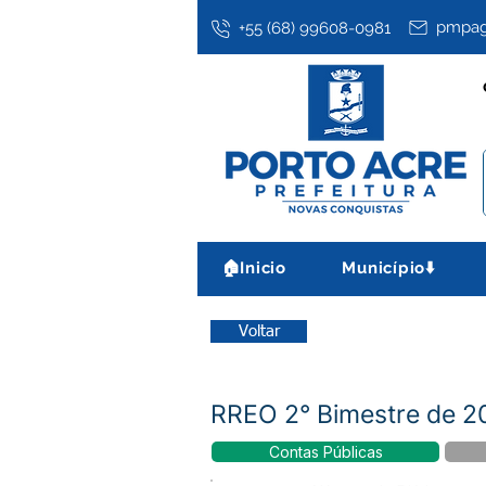
pmpag
+55 (68) 99608-0981
🏠Inicio
Município⬇️
Voltar
RREO 2° Bimestre de 2
Contas Públicas