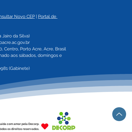
nsultar Novo CEP
 | 
Portal de 
a 
Jairo da Silva)
oacre.ac.gov.br
 Centro, Porto Acre, Acre, Brasil
echado aos sábados, domingos e 
0981 (Gabinete)
uída com amor pela Decorp.
odos os direitos reservados.