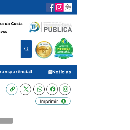
a da Costa
aves
ransparência⬇️
📰Notícias
Imprimir