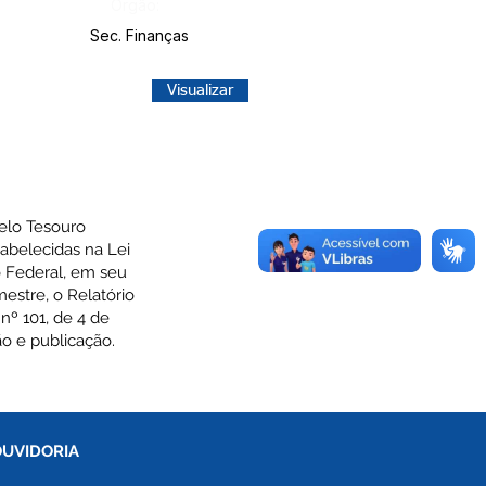
Órgão:
Sec. Finanças
Visualizar
elo Tesouro
belecidas na Lei
o Federal, em seu
mestre, o Relatório
º 101, de 4 de
o e publicação.
OUVIDORIA