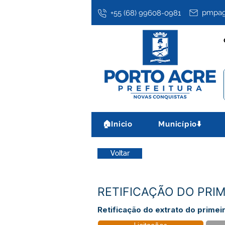
pmpag
+55 (68) 99608-0981
🏠Inicio
Município⬇️
Voltar
RETIFICAÇÃO DO PRIM
Retificação do extrato do primei