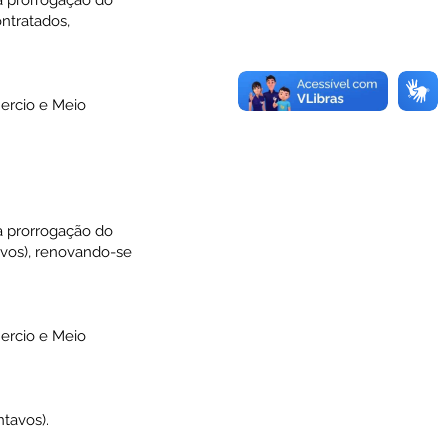
à prorrogação do
ontratados,
mercio e Meio
à prorrogação do
tavos), renovando-se
mercio e Meio
ntavos).