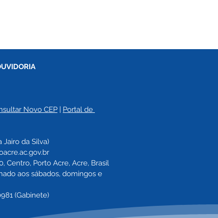
OUVIDORIA
nsultar Novo CEP
 | 
Portal de 
a 
Jairo da Silva)
oacre.ac.gov.br
 Centro, Porto Acre, Acre, Brasil
echado aos sábados, domingos e 
0981 (Gabinete)