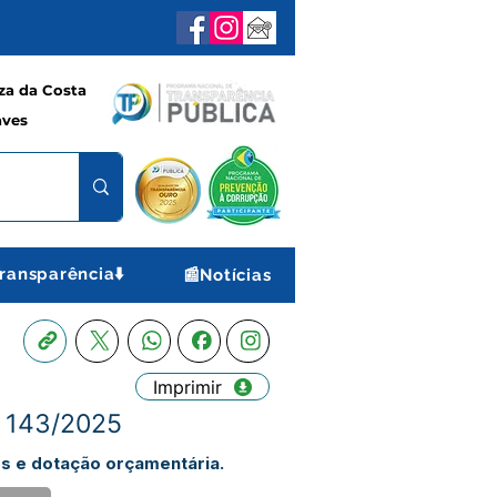
a da Costa
aves
ransparência⬇️
📰Notícias
Imprimir
 143/2025
es e dotação orçamentária.