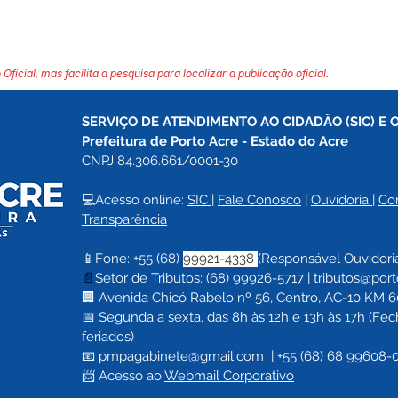
 Oficial, mas facilita a pesquisa para localizar a publicação oficial.
SERVIÇO DE ATENDIMENTO AO CIDADÃO (SIC) E 
Prefeitura de Porto Acre 
- Estado do Acre
CNPJ 84.306.661/0001-30
💻Acesso online: 
SIC 
| 
Fale Conosco
 | 
Ouvidoria
| 
Co
Transparência
📱Fone: +55 (68) 
99921-4338 
(Responsável Ouvidori
📄
Setor de Tributos: (68) 99926-5717 |
tributos@port
🏢 Avenida Chicó Rabelo nº 56, Centro, AC-10 KM 60,
📅 Segunda a sexta, das 8h às 12h e 13h às 17h (F
feriados)
📧 
pmpagabinete@gmail.com
  | 
+55 (68) 68 99608-
📨 Acesso ao 
Webmail Corporativo