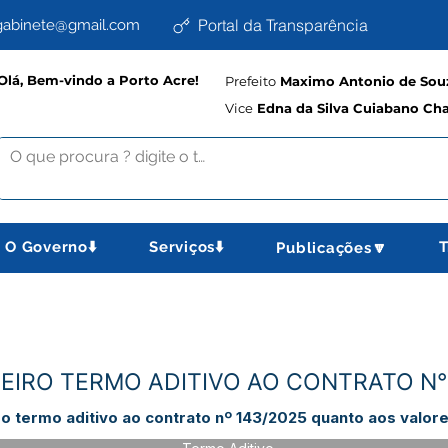
Portal da Transparência
abinete@gmail.com
Olá, Bem-vindo a Porto Acre!
Prefeito
Maximo Antonio de Souz
Vice
Edna da Silva Cuiabano Ch
O Governo⬇️
Serviços⬇️
T
Publicações🔽
EIRO TERMO ADITIVO AO CONTRATO N°
ro termo aditivo ao contrato nº 143/2025 quanto aos valor