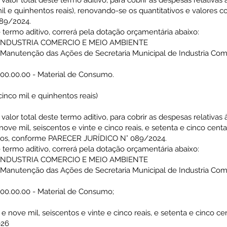
r total deste termo aditivo, para cobrir as despesas relativas 
il e quinhentos reais), renovando-se os quantitativos e valores c
89/2024.
ermo aditivo, correrá pela dotação orçamentária abaixo:
 INDUSTRIA COMERCIO E MEIO AMBIENTE
e Manutenção das Ações de Secretaria Municipal de Industria Co
.00.00.00 - Material de Consumo.
 cinco mil e quinhentos reais)
r total deste termo aditivo, para cobrir as despesas relativas 
 nove mil, seiscentos e vinte e cinco reais, e setenta e cinco cen
tados, conforme PARECER JURÍDICO N° 089/2024.
ermo aditivo, correrá pela dotação orçamentária abaixo:
 INDUSTRIA COMERCIO E MEIO AMBIENTE
e Manutenção das Ações de Secretaria Municipal de Industria Co
.00.00.00 - Material de Consumo;
e e nove mil, seiscentos e vinte e cinco reais, e setenta e cinco ce
026