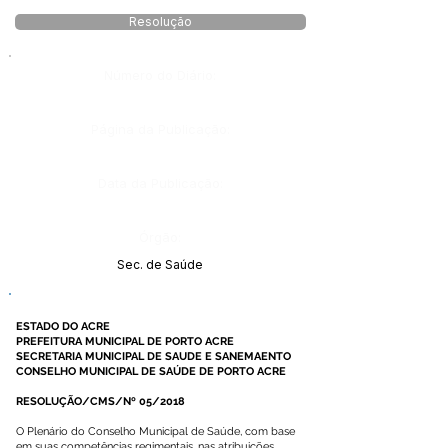
Resolução
Número do Diário:
Página da Publicação:
Data da Publicação:
Órgão:
Sec. de Saúde
ESTADO DO ACRE
PREFEITURA MUNICIPAL DE PORTO ACRE
SECRETARIA MUNICIPAL DE SAUDE E SANEMAENTO
CONSELHO MUNICIPAL DE SAÚDE DE PORTO ACRE
RESOLUÇÃO/CMS/Nº 05/2018
O Plenário do Conselho Municipal de Saúde, com base
em suas competências regimentais, nas atribuições