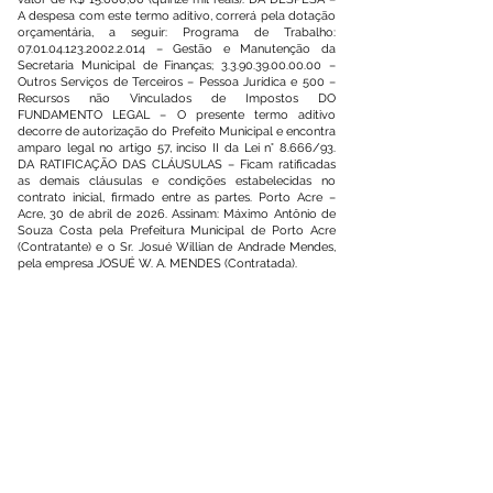
A despesa com este termo aditivo, correrá pela dotação
orçamentária, a seguir: Programa de Trabalho:
07.01.04.123.2002.2.014
– Gestão e Manutenção da
Secretaria Municipal de Finanças;
3.3.90.39.00.00.00
–
Outros Serviços de Terceiros – Pessoa Jurídica e 500 –
Recursos não Vinculados de Impostos DO
FUNDAMENTO LEGAL – O presente termo aditivo
decorre de autorização do Prefeito Municipal e encontra
amparo legal no artigo 57, inciso II da Lei n° 8.666/93.
DA RATIFICAÇÃO DAS CLÁUSULAS – Ficam ratificadas
as demais cláusulas e condições estabelecidas no
contrato inicial, firmado entre as partes. Porto Acre –
Acre, 30 de abril de 2026. Assinam: Máximo Antônio de
Souza Costa pela Prefeitura Municipal de Porto Acre
(Contratante) e o Sr. Josué Willian de Andrade Mendes,
pela empresa JOSUÉ W. A. MENDES (Contratada).