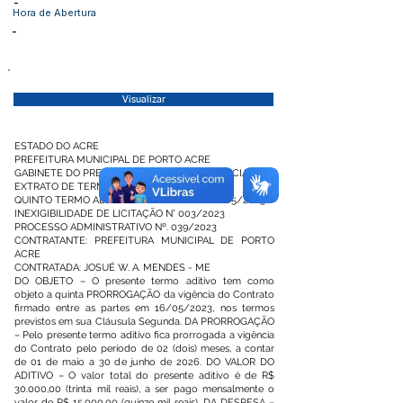
-
Hora de Abertura
-
Visualizar
ESTADO DO ACRE
PREFEITURA MUNICIPAL DE PORTO ACRE
GABINETE DO PREFEITO E COMUNICAÇÃO SOCIAL
EXTRATO DE TERMO ADITIVO
QUINTO TERMO ADITIVO AO CONTRATO Nº 165/2023
INEXIGIBILIDADE DE LICITAÇÃO N° 003/2023
PROCESSO ADMINISTRATIVO Nº. 039/2023
CONTRATANTE: PREFEITURA MUNICIPAL DE PORTO
ACRE
CONTRATADA: JOSUÉ W. A. MENDES - ME
DO OBJETO – O presente termo aditivo tem como
objeto a quinta PRORROGAÇÃO da vigência do Contrato
firmado entre as partes em 16/05/2023, nos termos
previstos em sua Cláusula Segunda. DA PRORROGAÇÃO
– Pelo presente termo aditivo fica prorrogada a vigência
do Contrato pelo período de 02 (dois) meses, a contar
de 01 de maio a 30 de junho de 2026. DO VALOR DO
ADITIVO – O valor total do presente aditivo é de R$
30.000,00 (trinta mil reais), a ser pago mensalmente o
valor de R$ 15.000,00 (quinze mil reais). DA DESPESA –