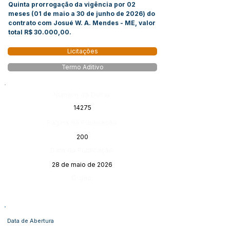
Quinta prorrogação da vigência por 02
meses (01 de maio a 30 de junho de 2026) do
contrato com Josué W. A. Mendes - ME, valor
total R$ 30.000,00.
Licitações
Termo Aditivo
Número do Diário:
14275
Página da Publicação:
200
Data da Publicação:
28 de maio de 2026
Órgão:
Data de Abertura