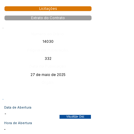
Licitações
Extrato do Contrato
Número do Diário:
14030
Página da Publicação:
332
Data da Publicação:
27 de maio de 2025
Órgão:
Data de Abertura
-
Visualizar Doc
Hora de Abertura
-