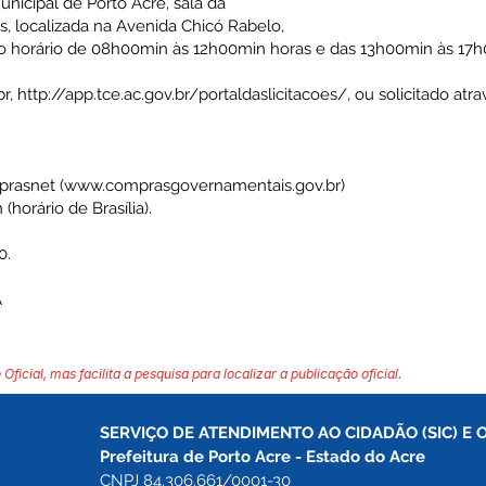
unicipal de Porto Acre, sala da
, localizada na Avenida Chicó Rabelo,
 no horário de 08h00min às 12h00min horas e das 13h00min às 17
br
,
http://app.tce.ac.gov.br/portaldaslicitacoes/,
ou solicitado atra
prasnet (
www.comprasgovernamentais.gov.br
)
(horário de Brasília).
0.
A
 Oficial, mas facilita a pesquisa para localizar a publicação oficial.
SERVIÇO DE ATENDIMENTO AO CIDADÃO (SIC) E 
Prefeitura de Porto Acre 
- Estado do Acre
CNPJ 84.306.661/0001-30