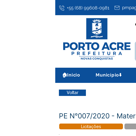
pmpag
+55 (68) 99608-0981
🏠Inicio
Município⬇️
Voltar
PE N°007/2020 - Materi
Licitações