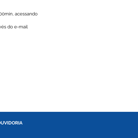
h00min, acessando
vés do e-mail
OUVIDORIA