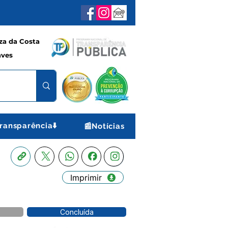
a da Costa
aves
ransparência⬇️
📰Notícias
Imprimir
Concluída