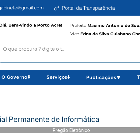
Portal da Transparência
abinete@gmail.com
Olá, Bem-vindo a Porto Acre!
Prefeito
Maximo Antonio de Souz
Vice
Edna da Silva Cuiabano Ch
O Governo⬇️
Serviços⬇️
T
Publicações🔽
al Permanente de Informática
Pregão Eletrônico