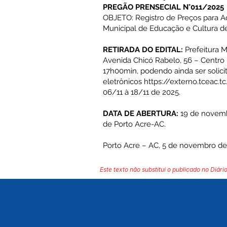
PREGÃO PRENSECIAL N°011/2025
OBJETO:
Registro de Preços para A
Municipal de Educação e Cultura d
RETIRADA DO EDITAL:
Prefeitura M
Avenida Chicó Rabelo, 56 – Centro
17h00min, podendo ainda ser solici
eletrônicos
https://externo.tceac.t
06/11 à 18/11 de 2025.
DATA DE ABERTURA:
19 de novemb
de Porto Acre-AC.
Porto Acre – AC, 5 de novembro de
Este texto não substitui o publicado no Diário