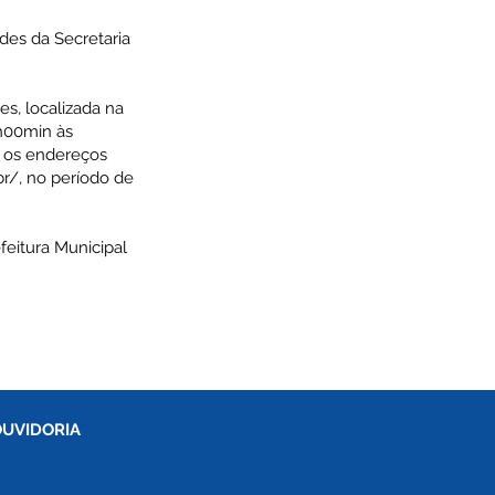
des da Secretaria
s, localizada na
3h00min às
 os endereços
r/,
no período de
feitura Municipal
OUVIDORIA