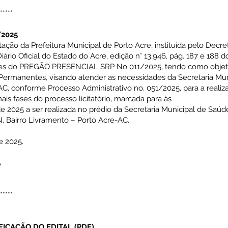
*****
/2025
ção da Prefeitura Municipal de Por
to Acre, instituída pelo Decre
iário Oficial do Estado do Acre, edição n° 13.946, pág. 187 e 188 
tes do PREGÃO PRE
SENCIAL SRP No 011/2025, tendo como objeto
s Permanentes, visando atender as necessidades da
Secretaria Mun
AC, conforme Pro
cesso Administrativo no. 051/2025, para a real
is fases do processo licitatório, marcada para às
 2025 a ser realizada no prédio da Secre
taria Municipal de Saúd
N,
Bairro Livramento – Porto Acre-AC.
e 2025.
A
*****
IFICAÇÃO DO
EDITAL
(
PDF
)