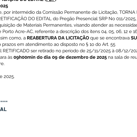
2025
cre, por intermédio da Comissão Permanente de
Licitação, TORNA
 RETIFICAÇÃO DO
EDITAL do Pregão Presencial SRP No 011/2025
quisição de Materiais Permanentes, visando atender as necessid
 Porto Acre-AC, referente a descrição
dos itens 04, 05, 06, 12 e 
ssim
como, a
REABERTURA DA LICITAÇÃO
que se encontrava
SU
prazos em atendimento ao disposto no § 1o do Art. 55
al RETIFICADO ser retirado no período de
25/11/2025 à 08/12/202
ara às
09h00min do dia 09 de dezembro de 2025
na sala de reu
re.
e 2025.
*****
TAL