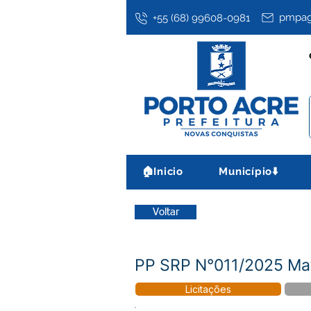
pmpag
+55 (68) 99608-0981
🏠Inicio
Município⬇️
Voltar
PP SRP N°011/2025 Mat
Licitações