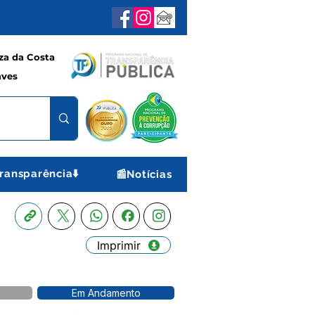
a da Costa
aves
ransparência⬇️
📰Notícias
Imprimir
Em Andamento