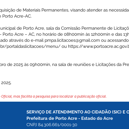
quisição de Materiais Permanentes, visando atender as necessida
e Porto Acre-AC.
unicipal de Porto Acre, sala da Comissão Permanente de Licitaçõe
 - Porto Acre – AC, no horário de 08h00min às 12h00min e das 1
tado através do e-mail
pmpa.licitacoes@gmail.com
ou acessando
c.br/portaldaslicitacoes/menu/
ou
https://www.portoacre.ac.gov.b
ro de 2025 às 09h00min, na sala de reuniões e Licitações da Pre
 2025.
 Oficial, mas facilita a pesquisa para localizar a publicação oficial.
SERVIÇO DE ATENDIMENTO AO CIDADÃO (SIC) E 
Prefeitura de Porto Acre 
- Estado do Acre
CNPJ 84.306.661/0001-30