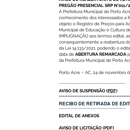
PREGÃO PRESENCIAL SRP N°011/
A Prefeitura Municipal de Porto A
conhecimento dos interessados a
objeto o Registro de
Preços para A
Municipal de Educação e Cultura de
IMPUGNAÇÃO aos termos edital, a
consequentemente a reabertura do 
da Lei 14.133/2021, podendo o edit
data de
ABERTURA REMARCADA
p
da Prefeitura
Municipal de Porto Ac
Porto Acre – AC, 24 de novembro d
**********************************************
AVISO DE SUSPENSÃO
(
PDF
)
****************************************
RECIBO DE RETIRADA DE EDI
**********************************************
EDITAL DE ANEXOS
AVISO DE LICITAÇÃO
(
PDF
)