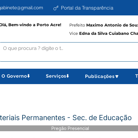
Portal da Transparência
abinete@gmail.com
Olá, Bem-vindo a Porto Acre!
Prefeito
Maximo Antonio de Souz
Vice
Edna da Silva Cuiabano Ch
O Governo⬇️
Serviços⬇️
T
Publicações🔽
eriais Permanentes - Sec. de Educação
Pregão Presencial