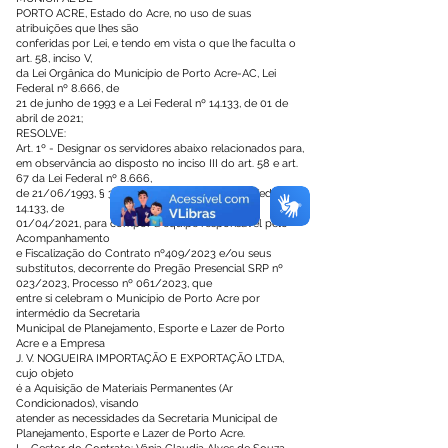
PORTO ACRE, Estado do Acre, no uso de suas
atribuições que lhes são
conferidas por Lei, e tendo em vista o que lhe faculta o
art. 58, inciso V,
da Lei Orgânica do Município de Porto Acre-AC, Lei
Federal nº 8.666, de
21 de junho de 1993 e a Lei Federal nº 14.133, de 01 de
abril de 2021;
RESOLVE:
Art. 1º - Designar os servidores abaixo relacionados para,
em observância ao disposto no inciso III do art. 58 e art.
67 da Lei Federal nº 8.666,
de 21/06/1993, § 3º do art. 7º e art. 117, da Lei Federal nº
14.133, de
01/04/2021, para compor a equipe responsável pelo
Acompanhamento
e Fiscalização do Contrato nº409/2023 e/ou seus
substitutos, decorrente do Pregão Presencial SRP nº
023/2023, Processo nº 061/2023, que
entre si celebram o Município de Porto Acre por
intermédio da Secretaria
Municipal de Planejamento, Esporte e Lazer de Porto
Acre e a Empresa
J. V. NOGUEIRA IMPORTAÇÃO E EXPORTAÇÃO LTDA,
cujo objeto
é a Aquisição de Materiais Permanentes (Ar
Condicionados), visando
atender as necessidades da Secretaria Municipal de
Planejamento, Esporte e Lazer de Porto Acre.