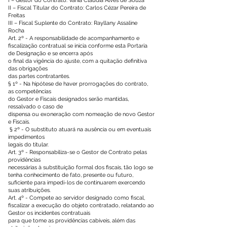
I – Gestor do Contrato: Vânia Claudia Alves de Souza
II – Fiscal Titular do Contrato: Carlos Cézar Pereira de
Freitas
III – Fiscal Suplente do Contrato: Rayllany Assaline
Rocha
Art. 2º - A responsabilidade de acompanhamento e
fiscalização contratual se inicia conforme esta Portaria
de Designação e se encerra após
o final da vigência do ajuste, com a quitação definitiva
das obrigações
das partes contratantes.
§ 1º - Na hipótese de haver prorrogações do contrato,
as competências
do Gestor e Fiscais designados serão mantidas,
ressalvado o caso de
dispensa ou exoneração com nomeação de novo Gestor
e Fiscais.
§ 2º - O substituto atuará na ausência ou em eventuais
impedimentos
legais do titular.
Art. 3º - Responsabiliza-se o Gestor de Contrato pelas
providências
necessárias à substituição formal dos fiscais, tão logo se
tenha conhecimento de fato, presente ou futuro,
suficiente para impedi-los de continuarem exercendo
suas atribuições.
Art. 4º - Compete ao servidor designado como fiscal,
fiscalizar a execução do objeto contratado, relatando ao
Gestor os incidentes contratuais
para que tome as providências cabíveis, além das