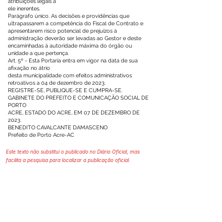
atribuições legais a
ele inerentes.
Parágrafo único. As decisões e providências que
ultrapassarem a competência do Fiscal de Contrato e
apresentarem risco potencial de prejuízos à
administração deverão ser levadas ao Gestor e deste
encaminhadas à autoridade máxima do órgão ou
unidade a que pertença.
Art. 5º - Esta Portaria entra em vigor na data de sua
afixação no átrio
desta municipalidade com efeitos administrativos
retroativos a 04 de dezembro de 2023.
REGISTRE-SE, PUBLIQUE-SE E CUMPRA-SE.
GABINETE DO PREFEITO E COMUNICAÇÃO SOCIAL DE
PORTO
ACRE, ESTADO DO ACRE, EM 07 DE DEZEMBRO DE
2023.
BENEDITO CAVALCANTE DAMASCENO
Prefeito de Porto Acre-AC
Este texto não substitui o publicado no Diário Oficial, mas
facilita a pesquisa para localizar a publicação oficial.