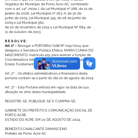
Orgânica do Município de Porto Acre-AC, combinado
com o art. 14º, Inciso I, da Lei Municipal nº 286, de 10 de
janeiro de 2006, Lei Municipal nº 263-A, de 30 de
junho de 2005, Lei Municipal 345, de 08 de junho de
2009 e Lei Municipal 562,
de 20 de novembro de 2015 e Lei Municipal Nº 684, de
11 de outubro de 2023.
R E S O L V E:
Art. 1º -
Revogar a PORTARIA/GAB Nº 019/2024, que
designou a Servidora Pública Efetiva, MARIA CUNHA DO
NASCIMENTO, matrícula 419, para exercer a função de
Coordenadora Administrativa da Escola Municipal de
Ensino Fundamental Novo Horizonte.
Art. 2º - Os efeitos administrativos e financeiros desta
portaria contam-se a partir do dia 20 de agosto de 2024.
Art. 3º - Esta Portaria entrará em vigor na data de sua
afixação no átrio desta municipalidade.
REGISTRE-SE, PUBLIQUE-SE E CUMPRA-SE.
GABINETE DO PREFEITO E COMUNICAÇÃO SOCIAL DE
PORTO ACRE,
ESTADO DO ACRE, EM 20 DE AGOSTO DE 2024.
BENEDITO CAVALCANTE DAMASCENO
Prefeito de Porto Acre-AC