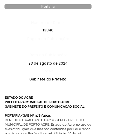
Portaria
Número do Diário:
13846
Página da Publicação:
Data da Publicação:
23 de agosto de 2024
Órgão:
Gabinete do Prefeito
ESTADO DO ACRE
PREFEITURA MUNICIPAL DE PORTO ACRE
GABINETE DO PREFEITO E COMUNICAÇÃO SOCIAL
PORTARIA/GAB Nº 378/2024.
BENEDITO CAVALCANTE DAMASCENO - PREFEITO
MUNICIPAL DE PORTO ACRE, Estado do Acre, no uso de
suas atribuições que lhes são conferidas por Lei, e tendo
em vista o que lhe faculta o art. 58, inciso V, da Lei