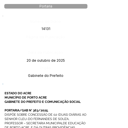
Portaria
Número do Diário:
14131
Página da Publicação:
Data da Publicação:
20 de outubro de 2025
Órgão:
Gabinete do Prefeito
ESTADO DO ACRE
MUNICÍPIO DE PORTO ACRE
GABINETE DO PREFEITO E COMUNICAÇÃO SOCIAL
PORTARIA/GAB N° 363/2025.
DISPÕE SOBRE CONCESSÃO DE 02 (DUAS) DIÁRIAS AO
SENHOR CLEU-DO FERNANDES DE SOUZA,
PROFESSOR – SECRETARIA MUNICIPALDE EDUCAÇÃO
DE PORTO ACRE, E DÁ OUTRAS PROVIDÊNCIAS.