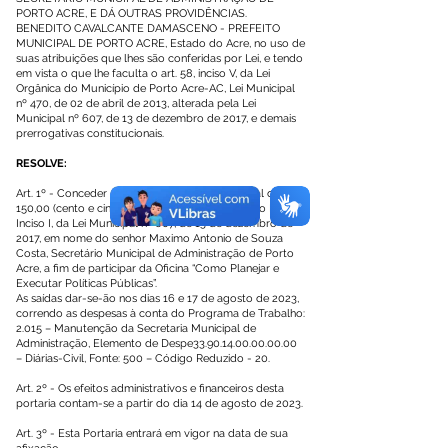
PORTO ACRE, E DÁ OUTRAS PROVIDÊNCIAS.
BENEDITO CAVALCANTE DAMASCENO - PREFEITO
MUNICIPAL DE PORTO ACRE, Estado do Acre, no uso de
suas atribuições que lhes são conferidas por Lei, e tendo
em vista o que lhe faculta o art. 58, inciso V, da Lei
Orgânica do Município de Porto Acre-AC, Lei Municipal
nº 470, de 02 de abril de 2013, alterada pela Lei
Municipal nº 607, de 13 de dezembro de 2017, e demais
prerrogativas constitucionais.
RESOLVE:
Art. 1º - Conceder 02 (duas) diárias no valor total de R$
150,00 (cento e cinquenta reais), conforme Anexo II,
Inciso I, da Lei Municipal nº 607, de 13 de dezembro de
2017, em nome do senhor Maximo Antonio de Souza
Costa, Secretário Municipal de Administração de Porto
Acre, a fim de participar da Oficina “Como Planejar e
Executar Políticas Públicas”.
As saídas dar-se-ão nos dias 16 e 17 de agosto de 2023,
correndo as despesas à conta do Programa de Trabalho:
2.015 – Manutenção da Secretaria Municipal de
Administração, Elemento de Despe33.90.14.00.00.00.00
– Diárias-Civil, Fonte: 500 – Código Reduzido - 20.
Art. 2º - Os efeitos administrativos e financeiros desta
portaria contam-se a partir do dia 14 de agosto de 2023.
Art. 3º - Esta Portaria entrará em vigor na data de sua