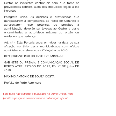
Gestor os incidentes contratuais para que tome as
providências cabíveis, além das atribuições legais a ele
inerentes.
Parágrafo único. As decisões e providências que
ultrapassarem a competência do Fiscal de Contrato e
apresentarem risco potencial de prejuízos à
administração deverão ser levadas ao Gestor e deste
encaminhadas à autoridade máxima do órgão ou
unidade a que pertença.
Art. 5º - Esta Portaria entra em vigor na data de sua
afixação no átrio desta municipalidade com efeitos
administrativos retroativos a 1º de julho de 2026.
REGISTRE-SE, PUBLIQUE-SE E CUMPRA-SE.
GABINETE Do PREfeito E COMUNICAÇÃO SOCIAL DE
PORTO ACRE, ESTADO DO ACRE, EM 1º DE julho DE
2026.
MAXIMO ANTONIO DE SOUZA COSTA
Prefeito de Porto Acre-Acre
Este texto não substitui o publicado no Diário Oficial, mas
facilita a pesquisa para localizar a publicação oficial.