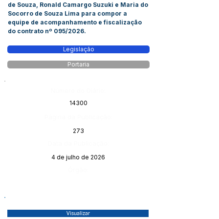
de Souza, Ronald Camargo Suzuki e Maria do
Socorro de Souza Lima para compor a
equipe de acompanhamento e fiscalização
do contrato nº 095/2026.
Legislação
Portaria
Número do Diário:
14300
Página da Publicação:
273
Data da Publicação:
4 de julho de 2026
Órgão:
Visualizar