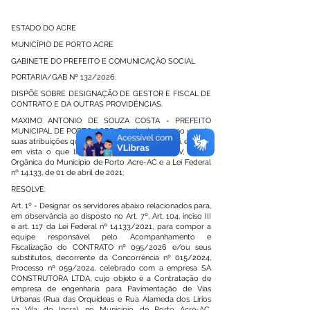
ESTADO DO ACRE
MUNICÍPIO DE PORTO ACRE
GABINETE DO PREFEITO E COMUNICAÇÃO SOCIAL
PORTARIA/GAB Nº 132/2026.
DISPÕE SOBRE DESIGNAÇÃO DE GESTOR E FISCAL DE
CONTRATO E DÁ OUTRAS PROVIDÊNCIAS.
MAXIMO ANTONIO DE SOUZA COSTA - PREFEITO
MUNICIPAL DE PORTO ACRE, Estado do Acre, no uso de
suas atribuições que lhes são conferidas por Lei, e tendo
em vista o que lhe faculta o art. 58, inciso V, da Lei
Orgânica do Município de Porto Acre-AC e a Lei Federal
nº 14.133, de 01 de abril de 2021;
RESOLVE:
Art. 1º - Designar os servidores abaixo relacionados para,
em observância ao disposto no Art. 7º, Art. 104, inciso III
e art. 117 da Lei Federal nº 14.133/2021, para compor a
equipe responsável pelo Acompanhamento e
Fiscalização do CONTRATO nº 095/2026 e/ou seus
substitutos, decorrente da Concorrência nº 015/2024,
Processo nº 059/2024, celebrado com a empresa SA
CONSTRUTORA LTDA, cujo objeto é a Contratação de
empresa de engenharia para Pavimentação de Vias
Urbanas (Rua das Orquídeas e Rua Alameda dos Lírios
na Vila do Incra), no Município de Porto Acre-AC,