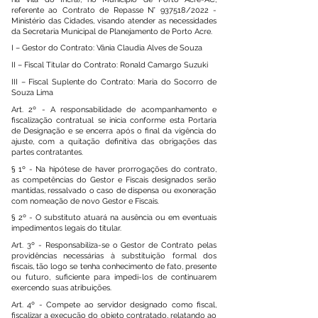
referente ao Contrato de Repasse N° 937518/2022 -
Ministério das Cidades, visando atender as necessidades
da Secretaria Municipal de Planejamento de Porto Acre.
I – Gestor do Contrato: Vânia Claudia Alves de Souza
II – Fiscal Titular do Contrato: Ronald Camargo Suzuki
III – Fiscal Suplente do Contrato: Maria do Socorro de
Souza Lima
Art. 2º - A responsabilidade de acompanhamento e
fiscalização contratual se inicia conforme esta Portaria
de Designação e se encerra após o final da vigência do
ajuste, com a quitação definitiva das obrigações das
partes contratantes.
§ 1º - Na hipótese de haver prorrogações do contrato,
as competências do Gestor e Fiscais designados serão
mantidas, ressalvado o caso de dispensa ou exoneração
com nomeação de novo Gestor e Fiscais.
§ 2º - O substituto atuará na ausência ou em eventuais
impedimentos legais do titular.
Art. 3º - Responsabiliza-se o Gestor de Contrato pelas
providências necessárias à substituição formal dos
fiscais, tão logo se tenha conhecimento de fato, presente
ou futuro, suficiente para impedi-los de continuarem
exercendo suas atribuições.
Art. 4º - Compete ao servidor designado como fiscal,
fiscalizar a execução do objeto contratado, relatando ao