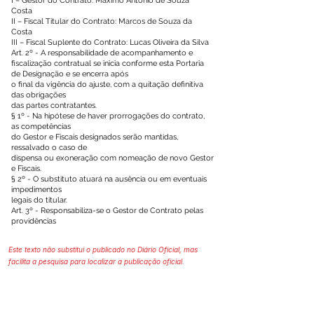
I – Gestor do Contrato: Maximo Antonio de Souza
Costa
II – Fiscal Titular do Contrato: Marcos de Souza da
Costa
III – Fiscal Suplente do Contrato: Lucas Oliveira da Silva
Art. 2º - A responsabilidade de acompanhamento e
fiscalização contratual se inicia conforme esta Portaria
de Designação e se encerra após
o final da vigência do ajuste, com a quitação definitiva
das obrigações
das partes contratantes.
§ 1º - Na hipótese de haver prorrogações do contrato,
as competências
do Gestor e Fiscais designados serão mantidas,
ressalvado o caso de
dispensa ou exoneração com nomeação de novo Gestor
e Fiscais.
§ 2º - O substituto atuará na ausência ou em eventuais
impedimentos
legais do titular.
Art. 3º - Responsabiliza-se o Gestor de Contrato pelas
providências
Este texto não substitui o publicado no Diário Oficial, mas
facilita a pesquisa para localizar a publicação oficial.