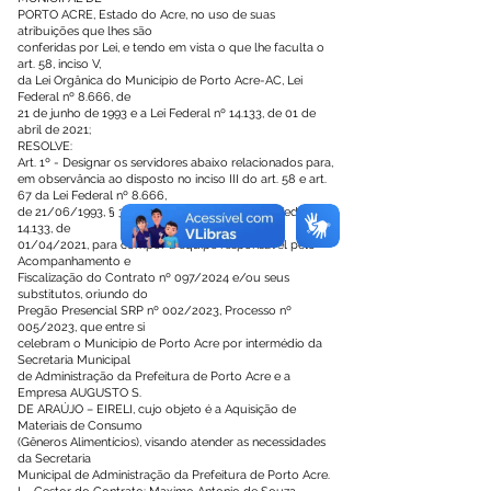
PORTO ACRE, Estado do Acre, no uso de suas
atribuições que lhes são
conferidas por Lei, e tendo em vista o que lhe faculta o
art. 58, inciso V,
da Lei Orgânica do Município de Porto Acre-AC, Lei
Federal nº 8.666, de
21 de junho de 1993 e a Lei Federal nº 14.133, de 01 de
abril de 2021;
RESOLVE:
Art. 1º - Designar os servidores abaixo relacionados para,
em observância ao disposto no inciso III do art. 58 e art.
67 da Lei Federal nº 8.666,
de 21/06/1993, § 3º do art. 7º e art. 117, da Lei Federal nº
14.133, de
01/04/2021, para compor a equipe responsável pelo
Acompanhamento e
Fiscalização do Contrato nº 097/2024 e/ou seus
substitutos, oriundo do
Pregão Presencial SRP nº 002/2023, Processo nº
005/2023, que entre si
celebram o Município de Porto Acre por intermédio da
Secretaria Municipal
de Administração da Prefeitura de Porto Acre e a
Empresa AUGUSTO S.
DE ARAÚJO – EIRELI, cujo objeto é a Aquisição de
Materiais de Consumo
(Gêneros Alimentícios), visando atender as necessidades
da Secretaria
Municipal de Administração da Prefeitura de Porto Acre.