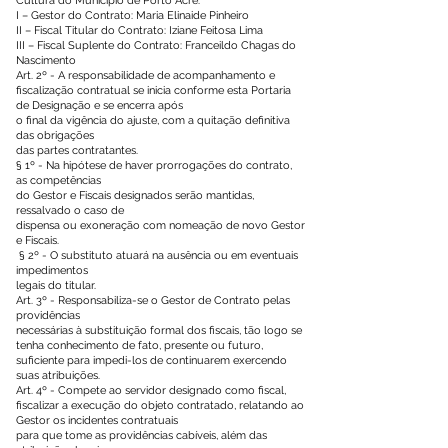
Cultura do Município de Porto Acre.
I – Gestor do Contrato: Maria Elinaide Pinheiro
II – Fiscal Titular do Contrato: Iziane Feitosa Lima
III – Fiscal Suplente do Contrato: Franceildo Chagas do
Nascimento
Art. 2º - A responsabilidade de acompanhamento e
fiscalização contratual se inicia conforme esta Portaria
de Designação e se encerra após
o final da vigência do ajuste, com a quitação definitiva
das obrigações
das partes contratantes.
§ 1º - Na hipótese de haver prorrogações do contrato,
as competências
do Gestor e Fiscais designados serão mantidas,
ressalvado o caso de
dispensa ou exoneração com nomeação de novo Gestor
e Fiscais.
§ 2º - O substituto atuará na ausência ou em eventuais
impedimentos
legais do titular.
Art. 3º - Responsabiliza-se o Gestor de Contrato pelas
providências
necessárias à substituição formal dos fiscais, tão logo se
tenha conhecimento de fato, presente ou futuro,
suficiente para impedi-los de continuarem exercendo
suas atribuições.
Art. 4º - Compete ao servidor designado como fiscal,
fiscalizar a execução do objeto contratado, relatando ao
Gestor os incidentes contratuais
para que tome as providências cabíveis, além das