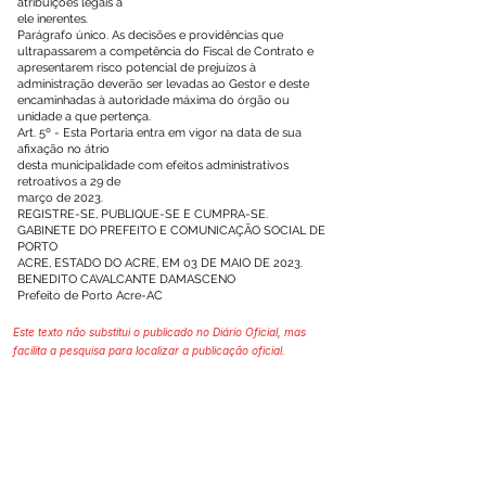
atribuições legais a
ele inerentes.
Parágrafo único. As decisões e providências que
ultrapassarem a competência do Fiscal de Contrato e
apresentarem risco potencial de prejuízos à
administração deverão ser levadas ao Gestor e deste
encaminhadas à autoridade máxima do órgão ou
unidade a que pertença.
Art. 5º - Esta Portaria entra em vigor na data de sua
afixação no átrio
desta municipalidade com efeitos administrativos
retroativos a 29 de
março de 2023.
REGISTRE-SE, PUBLIQUE-SE E CUMPRA-SE.
GABINETE DO PREFEITO E COMUNICAÇÃO SOCIAL DE
PORTO
ACRE, ESTADO DO ACRE, EM 03 DE MAIO DE 2023.
BENEDITO CAVALCANTE DAMASCENO
Prefeito de Porto Acre-AC
Este texto não substitui o publicado no Diário Oficial, mas
facilita a pesquisa para localizar a publicação oficial.