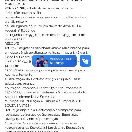
MUNICIPAL DE
PORTO ACRE, Estado do Acre, no uso de suas
atribuições que lhes são
conferidas por Lei, e tendo em vista o que lhe faculta o
art. 58, inciso V,
da Lei Orgânica do Município de Porto Acre-AC, Lei
Federal nº 8.666, de
21 de junho de 1993 e a Lei Federal nº 14.133, de 01 de
abril de 2021;
RESOLVE:
Art. 1º - Designar os servidores abaixo relacionados para,
em observância ao disposto no inciso III do art. 58 e art.
67 da Lei Federal nº 8.666,
de 21/06/1993, § 3º do art. 7º e art. 117, da Lei Federal nº
14.133, de
01/04/2021, para compor a equipe responsável pelo
Acompanhamento
e Fiscalização do Contrato nº 091/2023 e/ou seus
substitutos, oriundo
do Pregão Presencial SRP nº 017/2022, Processo nº
050/2022, que entre si celebram o Município de Porto
Acre por intermédio da Secretaria
Municipal de Educação e Cultura e a Empresa A. DE
SOUZA SANTOS-
-ME, cujo objeto e a Contratação de empresa para
realização de Serviço de Sonorização, Iluminação,
Divulgação Volante e Apresentação
Musical de Bandas Regionais, visando atender as
necessidades da Secretaria Municipal de Educação e