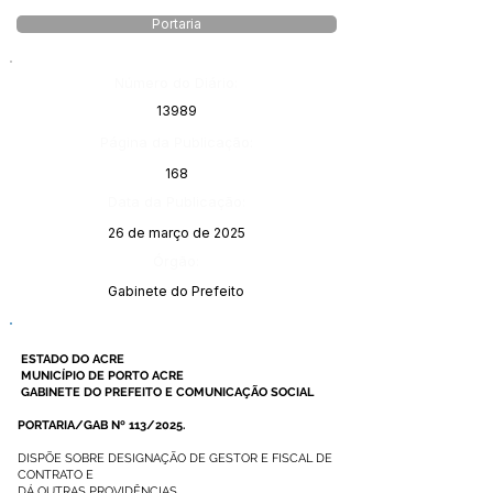
Portaria
Número do Diário:
13989
Página da Publicação:
168
Data da Publicação:
26 de março de 2025
Órgão:
Gabinete do Prefeito
ESTADO DO ACRE
MUNICÍPIO DE PORTO ACRE
GABINETE DO PREFEITO E COMUNICAÇÃO SOCIAL
PORTARIA/GAB Nº 113/2025.
DISPÕE SOBRE DESIGNAÇÃO DE GESTOR E FISCAL DE
CONTRATO E
DÁ OUTRAS PROVIDÊNCIAS.