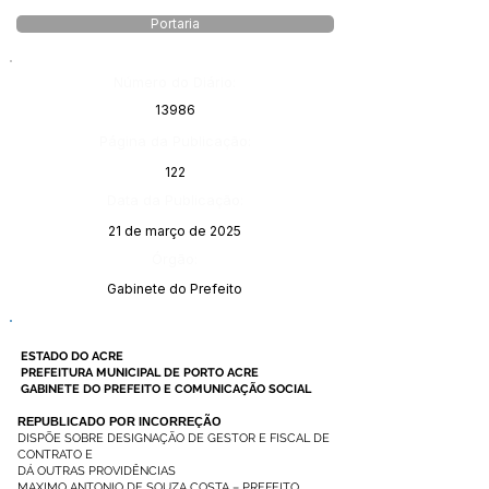
Portaria
Número do Diário:
13986
Página da Publicação:
122
Data da Publicação:
21 de março de 2025
Órgão:
Gabinete do Prefeito
ESTADO DO ACRE
PREFEITURA MUNICIPAL DE PORTO ACRE
GABINETE DO PREFEITO E COMUNICAÇÃO SOCIAL
R
EPUBLICADO POR INCORREÇÃO
DISPÕE SOBRE DESIGNAÇÃO DE GESTOR E FISCAL DE
CONTRATO E
DÁ OUTRAS PROVIDÊNCIAS
MAXIMO ANTONIO DE SOUZA COSTA – PREFEITO