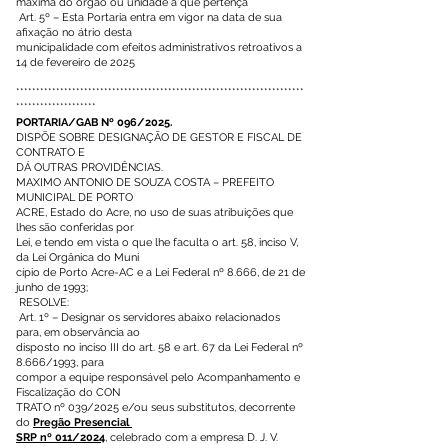
máxima do órgão ou unidade a que pertença
Art. 5º – Esta Portaria entra em vigor na data de sua
afixação no átrio desta
municipalidade com efeitos administrativos retroativos a
14 de fevereiro de 2025
************************************************************************
********************
PORTARIA/GAB Nº 096/2025.
DISPÕE SOBRE DESIGNAÇÃO DE GESTOR E FISCAL DE
CONTRATO E
DÁ OUTRAS PROVIDÊNCIAS.
MAXIMO ANTONIO DE SOUZA COSTA – PREFEITO
MUNICIPAL DE PORTO
ACRE, Estado do Acre, no uso de suas atribuições que
lhes são conferidas por
Lei, e tendo em vista o que lhe faculta o art. 58, inciso V,
da Lei Orgânica do Muni
cípio de Porto Acre-AC e a Lei Federal nº 8.666, de 21 de
junho de 1993;
RESOLVE:
Art. 1º – Designar os servidores abaixo relacionados
para, em observância ao
disposto no inciso III do art. 58 e art. 67 da Lei Federal nº
8.666/1993, para
compor a equipe responsável pelo Acompanhamento e
Fiscalização do CON
TRATO nº 039/2025 e/ou seus substitutos, decorrente
do
Pregão Presencial
SRP nº 011/2024
, celebrado com a empresa D. J. V.