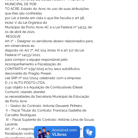
MUNICIPAL DE POR
TO ACRE, Estado do Acre, no uso de suas atribuições
que lhes são conferidas
por Lei, e tendo em vista o que lhe faculta o art 58,
inciso V, da Lei Orgânica do
Município de Porto Acre-AC e a Lei Federal nº 14133, de
01 de abril de 2021;
RESOLVE:
Art 1º – Designar os servidores abaixo relacionados para,
em observância ao
disposto no Art 7º, Art 104, inciso III e art 117 da Lei
Federal nº 14133/2021,
para compor a equipe responsável pelo
Acompanhamento e Fiscalização do
CONTRATO nº 039/2025 e/ou seus substitutos,
decorrente do Pregão Presen
cial SRP nº 011/2024, celebrado com a empresa
D J V AUTO POSTO LTDA,
cujo objeto é a Aquisição de Combustíveis (Diesel
Comum), visando atender
as necessidades da Secretaria Municipal de Educação
de Porto Acre
I – Gestor do Contrato: Antonia Deusenir Pinheiro
II – Fiscal Titular do Contrato: Francisca Gadelha de
Carvalho Rodrigues
III – Fiscal Suplente do Contrato: Antônio Lima de Souza
Lacerda
Art. 2º – A responsabilidade de acompanhamento e
fiscalização contratual se ini