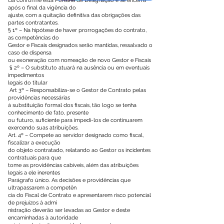
cia conforme esta Portaria de Designação e se encerra
após o final da vigência do
ajuste, com a quitação definitiva das obrigações das
partes contratantes.
§ 1º – Na hipótese de haver prorrogações do contrato,
as competências do
Gestor e Fiscais designados serão mantidas, ressalvado o
caso de dispensa
ou exoneração com nomeação de novo Gestor e Fiscais
§ 2º – O substituto atuará na ausência ou em eventuais
impedimentos
legais do titular
Art 3º – Responsabiliza-se o Gestor de Contrato pelas
providências necessárias
à substituição formal dos fiscais, tão logo se tenha
conhecimento de fato, presente
ou futuro, suficiente para impedi-los de continuarem
exercendo suas atribuições.
Art. 4º – Compete ao servidor designado como fiscal,
fiscalizar a execução
do objeto contratado, relatando ao Gestor os incidentes
contratuais para que
tome as providências cabíveis, além das atribuições
legais a ele inerentes
Parágrafo único. As decisões e providências que
ultrapassarem a competên
cia do Fiscal de Contrato e apresentarem risco potencial
de prejuízos à admi
nistração deverão ser levadas ao Gestor e deste
encaminhadas à autoridade