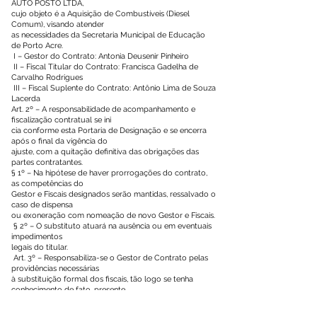
AUTO POSTO LTDA,
cujo objeto é a Aquisição de Combustíveis (Diesel
Comum), visando atender
as necessidades da Secretaria Municipal de Educação
de Porto Acre.
I – Gestor do Contrato: Antonia Deusenir Pinheiro
II – Fiscal Titular do Contrato: Francisca Gadelha de
Carvalho Rodrigues
III – Fiscal Suplente do Contrato: Antônio Lima de Souza
Lacerda
Art. 2º – A responsabilidade de acompanhamento e
fiscalização contratual se ini
cia conforme esta Portaria de Designação e se encerra
após o final da vigência do
ajuste, com a quitação definitiva das obrigações das
partes contratantes.
§ 1º – Na hipótese de haver prorrogações do contrato,
as competências do
Gestor e Fiscais designados serão mantidas, ressalvado o
caso de dispensa
ou exoneração com nomeação de novo Gestor e Fiscais.
§ 2º – O substituto atuará na ausência ou em eventuais
impedimentos
legais do titular.
Art. 3º – Responsabiliza-se o Gestor de Contrato pelas
providências necessárias
à substituição formal dos fiscais, tão logo se tenha
conhecimento de fato, presente
ou futuro, suficiente para impedi-los de continuarem
exercendo suas atribuições.