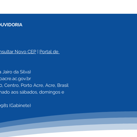
OUVIDORIA
nsultar Novo CEP
 | 
Portal de 
a 
Jairo da Silva)
oacre.ac.gov.br
 Centro, Porto Acre, Acre, Brasil
echado aos sábados, domingos e 
0981 (Gabinete)