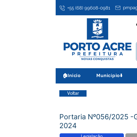
pmpag
+55 (68) 99608-0981
🏠Inicio
Município⬇️
Voltar
Portaria Nº056/2025 
2024
Legislação