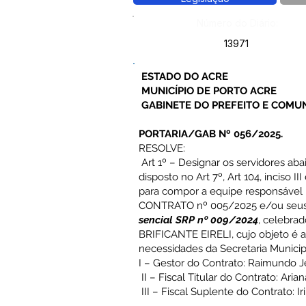
Número do Diário:
13971
ESTADO DO ACRE
MUNICÍPIO DE PORTO ACRE
GABINETE DO PREFEITO E COMU
PORTARIA/GAB Nº 056/2025.
RESOLVE:
Art 1º – Designar os servidores ab
disposto no Art 7º, Art 104, inciso II
para compor a equipe responsável
CONTRATO nº 005/2025 e/ou seus 
sencial SRP nº 009/2024
, celebr
BRIFICANTE EIRELI, cujo objeto é a
necessidades da Secretaria Munici
I – Gestor do Contrato: Raimundo 
II – Fiscal Titular do Contrato: Ar
III – Fiscal Suplente do Contrato: I