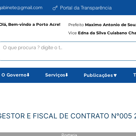
Portal da Transparência
abinete@gmail.com
Olá, Bem-vindo a Porto Acre!
Prefeito
Maximo Antonio de Souz
Vice
Edna da Silva Cuiabano Ch
O Governo⬇️
Serviços⬇️
T
Publicações🔽
-GESTOR E FISCAL DE CONTRATO N°005 
Portaria