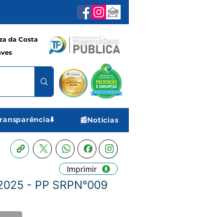
a da Costa
aves
ransparência⬇️
📰Notícias
Imprimir
2025 - PP SRPN°009