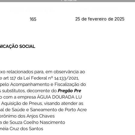
Página da Publicação:
Data da Publicação:
25 de fevereiro de 2025
165
NICAÇÃO SOCIAL
aixo relacionados para, em observância ao
I e art 117 da Lei Federal nº 14.133/2021,
 pelo Acompanhamento e Fiscalização do
substitutos, decorrente do
Pregão Pre
ado com a empresa ÁGUIA DOURADA LU
 Aquisição de Pneus, visando atender as
pal de Saúde e Saneamento de Porto Acre
Jerônimo dos Anjos Chaves
iana de Souza Coelho Nascimento
rinéia Cruz dos Santos