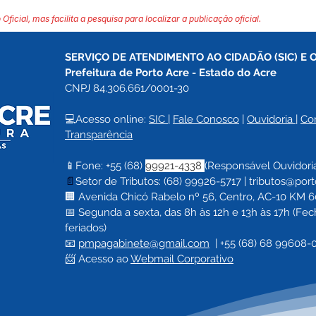
 Oficial, mas facilita a pesquisa para localizar a publicação oficial.
SERVIÇO DE ATENDIMENTO AO CIDADÃO (SIC) E 
Prefeitura de Porto Acre 
- Estado do Acre
CNPJ 84.306.661/0001-30
💻Acesso online: 
SIC 
| 
Fale Conosco
 | 
Ouvidoria
| 
Co
Transparência
📱Fone: +55 (68) 
99921-4338 
(Responsável Ouvidori
📄
Setor de Tributos: (68) 99926-5717 |
tributos@port
🏢 Avenida Chicó Rabelo nº 56, Centro, AC-10 KM 60,
📅 Segunda a sexta, das 8h às 12h e 13h às 17h (F
feriados)
📧 
pmpagabinete@gmail.com
  | 
+55 (68) 68 99608-
📨 Acesso ao 
Webmail Corporativo