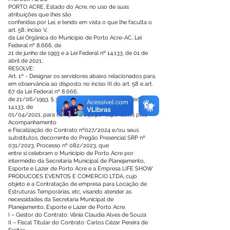
PORTO ACRE, Estado do Acre, no uso de suas
atribuições que lhes são
conferidas por Lei, e tendo em vista o que lhe faculta o
art. 58, inciso V,
da Lei Orgânica do Município de Porto Acre-AC, Lei
Federal nº 8.666, de
21 de junho de 1993 e a Lei Federal nº 14.133, de 01 de
abril de 2021;
RESOLVE:
Art. 1º - Designar os servidores abaixo relacionados para,
em observância ao disposto no inciso III do art. 58 e art.
67 da Lei Federal nº 8.666,
de 21/06/1993, § 3º do art. 7º e art. 117, da Lei Federal nº
14.133, de
01/04/2021, para compor a equipe responsável pelo
Acompanhamento
e Fiscalização do Contrato nº027/2024 e/ou seus
substitutos, decorrente do Pregão Presencial SRP nº
031/2023, Processo nº 082/2023, que
entre si celebram o Município de Porto Acre por
intermédio da Secretaria Municipal de Planejamento,
Esporte e Lazer de Porto Acre e a Empresa LIFE SHOW
PRODUCOES EVENTOS E COMERCIO LTDA, cujo
objeto é a Contratação de empresa para Locação de
Estruturas Temporárias, etc, visando atender as
necessidades da Secretaria Municipal de
Planejamento, Esporte e Lazer de Porto Acre.
I – Gestor do Contrato: Vânia Claudia Alves de Souza
II – Fiscal Titular do Contrato: Carlos Cézar Pereira de