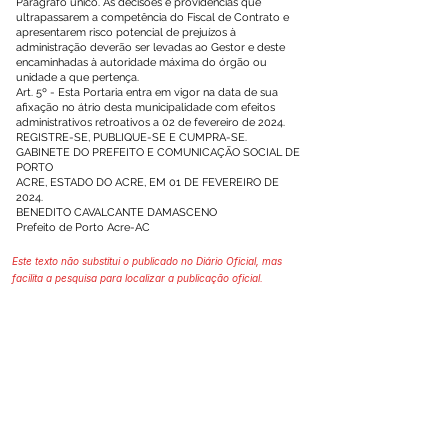
Parágrafo único. As decisões e providências que
ultrapassarem a competência do Fiscal de Contrato e
apresentarem risco potencial de prejuízos à
administração deverão ser levadas ao Gestor e deste
encaminhadas à autoridade máxima do órgão ou
unidade a que pertença.
Art. 5º - Esta Portaria entra em vigor na data de sua
afixação no átrio desta municipalidade com efeitos
administrativos retroativos a 02 de fevereiro de 2024.
REGISTRE-SE, PUBLIQUE-SE E CUMPRA-SE.
GABINETE DO PREFEITO E COMUNICAÇÃO SOCIAL DE
PORTO
ACRE, ESTADO DO ACRE, EM 01 DE FEVEREIRO DE
2024.
BENEDITO CAVALCANTE DAMASCENO
Prefeito de Porto Acre-AC
Este texto não substitui o publicado no Diário Oficial, mas
facilita a pesquisa para localizar a publicação oficial.