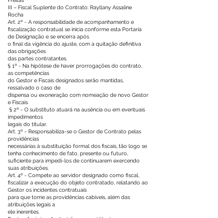
Freitas
III – Fiscal Suplente do Contrato: Rayllany Assaline
Rocha
Art. 2º - A responsabilidade de acompanhamento e
fiscalização contratual se inicia conforme esta Portaria
de Designação e se encerra após
o final da vigência do ajuste, com a quitação definitiva
das obrigações
das partes contratantes.
§ 1º - Na hipótese de haver prorrogações do contrato,
as competências
do Gestor e Fiscais designados serão mantidas,
ressalvado o caso de
dispensa ou exoneração com nomeação de novo Gestor
e Fiscais.
§ 2º - O substituto atuará na ausência ou em eventuais
impedimentos
legais do titular.
Art. 3º - Responsabiliza-se o Gestor de Contrato pelas
providências
necessárias à substituição formal dos fiscais, tão logo se
tenha conhecimento de fato, presente ou futuro,
suficiente para impedi-los de continuarem exercendo
suas atribuições.
Art. 4º - Compete ao servidor designado como fiscal,
fiscalizar a execução do objeto contratado, relatando ao
Gestor os incidentes contratuais
para que tome as providências cabíveis, além das
atribuições legais a
ele inerentes.