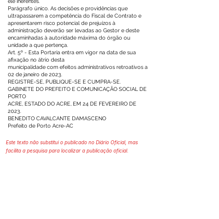
ele inerentes.
Parágrafo único. As decisões e providências que
ultrapassarem a competência do Fiscal de Contrato e
apresentarem risco potencial de prejuízos à
administração deverão ser levadas ao Gestor e deste
encaminhadas à autoridade máxima do órgão ou
unidade a que pertença.
Art. 5º - Esta Portaria entra em vigor na data de sua
afixação no átrio desta
municipalidade com efeitos administrativos retroativos a
02 de janeiro de 2023.
REGISTRE-SE, PUBLIQUE-SE E CUMPRA-SE.
GABINETE DO PREFEITO E COMUNICAÇÃO SOCIAL DE
PORTO
ACRE, ESTADO DO ACRE, EM 24 DE FEVEREIRO DE
2023.
BENEDITO CAVALCANTE DAMASCENO
Prefeito de Porto Acre-AC
Este texto não substitui o publicado no Diário Oficial, mas
facilita a pesquisa para localizar a publicação oficial.