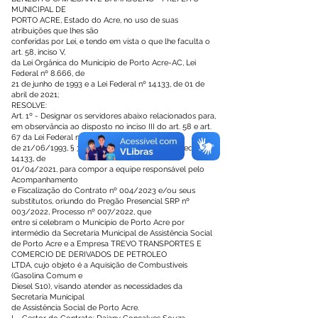
MUNICIPAL DE
PORTO ACRE, Estado do Acre, no uso de suas
atribuições que lhes são
conferidas por Lei, e tendo em vista o que lhe faculta o
art. 58, inciso V,
da Lei Orgânica do Município de Porto Acre-AC, Lei
Federal nº 8.666, de
21 de junho de 1993 e a Lei Federal nº 14.133, de 01 de
abril de 2021;
RESOLVE:
Art. 1º - Designar os servidores abaixo relacionados para,
em observância ao disposto no inciso III do art. 58 e art.
67 da Lei Federal nº 8.666,
de 21/06/1993, § 3º do art. 7º e art. 117, da Lei Federal nº
14.133, de
01/04/2021, para compor a equipe responsável pelo
Acompanhamento
e Fiscalização do Contrato nº 004/2023 e/ou seus
substitutos, oriundo do Pregão Presencial SRP nº
003/2022, Processo nº 007/2022, que
entre si celebram o Município de Porto Acre por
intermédio da Secretaria Municipal de Assistência Social
de Porto Acre e a Empresa TREVO TRANSPORTES E
COMERCIO DE DERIVADOS DE PETROLEO
LTDA, cujo objeto é a Aquisição de Combustíveis
(Gasolina Comum e
Diesel S10), visando atender as necessidades da
Secretaria Municipal
de Assistência Social de Porto Acre.