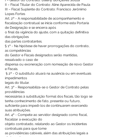
I – Gestor do Contrato: Daiany Gonçalves Souza
II – Fiscal Titular do Contrato: Aline Aparecida de Paula
III – Fiscal Suplente do Contrato: Francisco Jerônimo
Lopes Fortes
Art. 2º - A responsabilidade de acompanhamento e
fiscalização contratual se inicia conforme esta Portaria
de Designação e se encerra após
o final da vigência do ajuste, com a quitação definitiva
das obrigações
das partes contratantes.
§ 1º - Na hipótese de haver prorrogações do contrato,
as competências
do Gestor e Fiscais designados serão mantidas,
ressalvado o caso de
dispensa ou exoneração com nomeação de novo Gestor
e Fiscais.
§ 2º - O substituto atuará na ausência ou em eventuais
impedimentos
legais do titular.
Art. 3º - Responsabiliza-se o Gestor de Contrato pelas
providências
necessárias à substituição formal dos fiscais, tão logo se
tenha conhecimento de fato, presente ou futuro,
suficiente para impedi-los de continuarem exercendo
suas atribuições.
Art. 4º - Compete ao servidor designado como fiscal,
fiscalizar a execução do
objeto contratado, relatando ao Gestor os incidentes
contratuais para que tome
as providências cabíveis, além das atribuições legais a