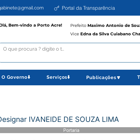
Portal da Transparência
abinete@gmail.com
Olá, Bem-vindo a Porto Acre!
Prefeito
Maximo Antonio de Souz
Vice
Edna da Silva Cuiabano Ch
O Governo⬇️
Serviços⬇️
T
Publicações🔽
 Designar IVANEIDE DE SOUZA LIMA
Portaria