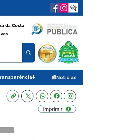
a da Costa
aves
ransparência⬇️
📰Notícias
Imprimir