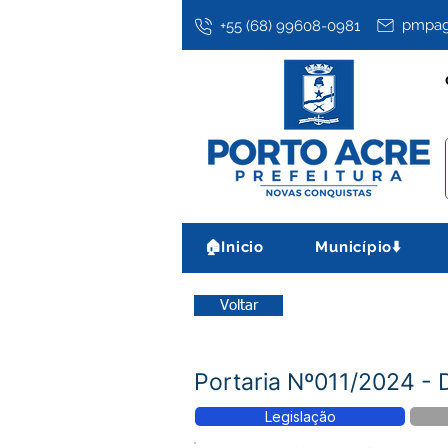
pmpag
+55 (68) 99608-0981
🏠Inicio
Município⬇️
Voltar
Portaria Nº011/2024 -
Legislação