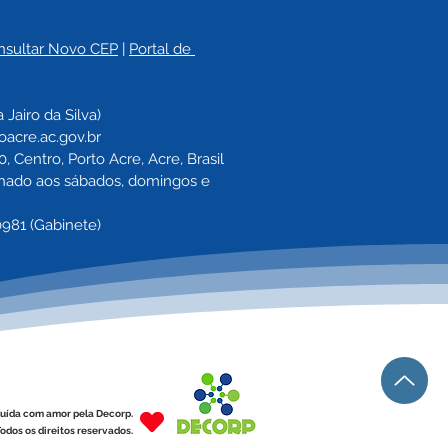
nsultar Novo CEP
 | 
Portal de 
a 
Jairo da Silva)
oacre.ac.gov.br
 Centro, Porto Acre, Acre, Brasil
echado aos sábados, domingos e 
0981 (Gabinete)
uída com amor pela Decorp.
odos os direitos reservados.