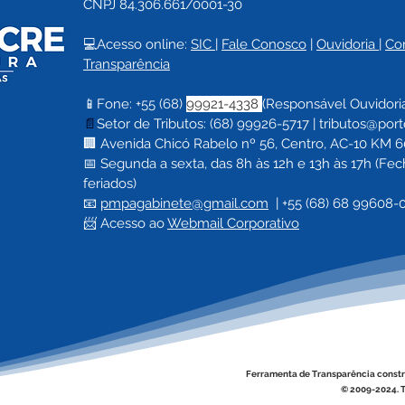
CNPJ 84.306.661/0001-30
💻Acesso online: 
SIC 
| 
Fale Conosco
 | 
Ouvidoria
| 
Co
Transparência
📱Fone: +55 (68) 
99921-4338 
(Responsável Ouvidori
📄
Setor de Tributos: (68) 99926-5717 |
tributos@port
🏢 Avenida Chicó Rabelo nº 56, Centro, AC-10 KM 60,
📅 Segunda a sexta, das 8h às 12h e 13h às 17h (F
feriados)
📧 
pmpagabinete@gmail.com
  | 
+55 (68) 68 99608-
📨 Acesso ao 
Webmail Corporativo
Ferramenta de Transparência constr
© 2009-2024. T