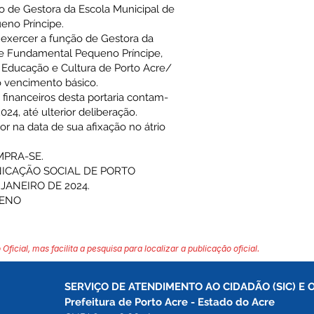
ão de Gestora da Escola Municipal de
eno Príncipe.
a exercer a função de Gestora da
l e Fundamental Pequeno Príncipe,
e Educação e Cultura de Porto Acre/
 do vencimento básico.
 e financeiros desta portaria contam-
2024, até ulterior deliberação.
igor na data de sua afixação no átrio
MPRA-SE.
NICAÇÃO SOCIAL DE PORTO
 JANEIRO DE 2024.
CENO
 Oficial, mas facilita a pesquisa para localizar a publicação oficial.
SERVIÇO DE ATENDIMENTO AO CIDADÃO (SIC) E 
Prefeitura de Porto Acre 
- Estado do Acre