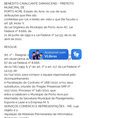
BENEDITO CAVALCANTE DAMASCENO - PREFEITO
MUNICIPAL DE
PORTO ACRE, Estado do Acre, no uso de suas
atribuições que lhes são
conferidas por Lei, e tendo em vista o que lhe faculta o
art. 58, inciso V,
da Lei Orgânica do Município de Porto Acre-AC, Lei
Federal nº 8.666, de
21 de junho de 1993 e a Lei Federal nº 14.133, de 01 de
abril de 2021;
RESOLVE:
Art. 1º - Designar os servidores abaixo relacionados para,
em observância ao disposto no inciso III do art. 58 e art.
67 da Lei Federal nº 8.666,
de 21/06/1993, § 3º do art. 7º e art. 117, da Lei Federal nº
14.133, de
01/04/2021, para compor a equipe responsável pelo
Acompanhamento
e Fiscalização do Contrato nº 288/2022, e/ou seus
substitutos, oriundo do Pregão Presencial SRP nº
022/2021, Processo nº 046/2021, que
entre si celebram o Município de Porto Acre por
intermédio da Secretaria Municipal de Planejamento,
Esporte e Lazer e a Empresa M. S.
SERVIÇOS COMERCIO E REPRESENTAÇÕES - ME, cujo
objeto é a
Aquisição de Materiais Permanentes de Informática