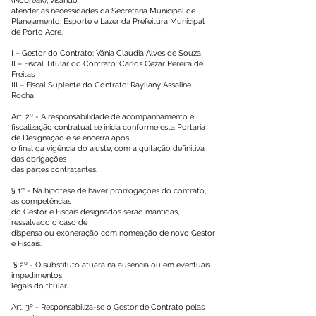
(Nobreak), visando
atender as necessidades da Secretaria Municipal de
Planejamento, Esporte e Lazer da Prefeitura Municipal
de Porto Acre.
I – Gestor do Contrato: Vânia Claudia Alves de Souza
II – Fiscal Titular do Contrato: Carlos Cézar Pereira de
Freitas
III – Fiscal Suplente do Contrato: Rayllany Assaline
Rocha
Art. 2º - A responsabilidade de acompanhamento e
fiscalização contratual se inicia conforme esta Portaria
de Designação e se encerra após
o final da vigência do ajuste, com a quitação definitiva
das obrigações
das partes contratantes.
§ 1º - Na hipótese de haver prorrogações do contrato,
as competências
do Gestor e Fiscais designados serão mantidas,
ressalvado o caso de
dispensa ou exoneração com nomeação de novo Gestor
e Fiscais.
§ 2º - O substituto atuará na ausência ou em eventuais
impedimentos
legais do titular.
Art. 3º - Responsabiliza-se o Gestor de Contrato pelas