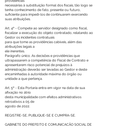
providências
necessárias à substituição formal dos fiscais, tão logo se
tenha conhecimento de fato, presente ou futuro,
suficiente para impedi-los de continuarem exercendo
suas atribuições.
Art. 4º - Compete ao servidor designado como fiscal,
fiscalizar a execução do objeto contratado, relatando ao
Gestor os incidentes contratuais
para que tome as providências cabíveis, além das
atribuições legais a
ele inerentes.
Parágrafo único. As decisões e providências que
ultrapassarem a competência do Fiscal de Contrato e
apresentarem risco potencial de prejuízos à
administração deverão ser levadas ao Gestor e deste
encaminhadas à autoridade máxima do órgão ou
unidade a que pertença.
Art. 5º - Esta Portaria entra em vigor na data de sua
afixação no átrio
desta municipalidade com efeitos administrativos
retroativos a 05 de
agosto de 2022.
REGISTRE-SE, PUBLIQUE-SE E CUMPRA-SE.
GABINETE DO PREFEITO E COMUNICAÇÃO SOCIAL DE
PORTO
ACRE, ESTADO DO ACRE, EM 09 DE SETEMBRO DE