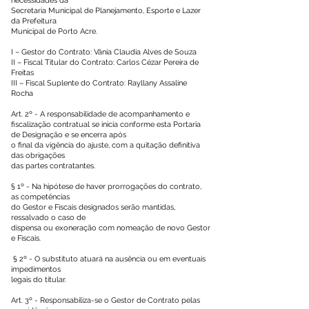
necessidades da
Secretaria Municipal de Planejamento, Esporte e Lazer
da Prefeitura
Municipal de Porto Acre.
I – Gestor do Contrato: Vânia Claudia Alves de Souza
II – Fiscal Titular do Contrato: Carlos Cézar Pereira de
Freitas
III – Fiscal Suplente do Contrato: Rayllany Assaline
Rocha
Art. 2º - A responsabilidade de acompanhamento e
fiscalização contratual se inicia conforme esta Portaria
de Designação e se encerra após
o final da vigência do ajuste, com a quitação definitiva
das obrigações
das partes contratantes.
§ 1º - Na hipótese de haver prorrogações do contrato,
as competências
do Gestor e Fiscais designados serão mantidas,
ressalvado o caso de
dispensa ou exoneração com nomeação de novo Gestor
e Fiscais.
§ 2º - O substituto atuará na ausência ou em eventuais
impedimentos
legais do titular.
Art. 3º - Responsabiliza-se o Gestor de Contrato pelas