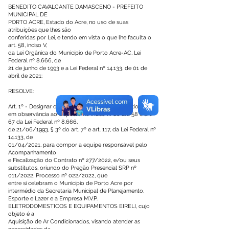
BENEDITO CAVALCANTE DAMASCENO - PREFEITO
MUNICIPAL DE
PORTO ACRE, Estado do Acre, no uso de suas
atribuições que lhes são
conferidas por Lei, e tendo em vista o que lhe faculta o
art. 58, inciso V,
da Lei Orgânica do Município de Porto Acre-AC, Lei
Federal nº 8.666, de
21 de junho de 1993 e a Lei Federal nº 14.133, de 01 de
abril de 2021;
RESOLVE:
Art. 1º - Designar os servidores abaixo relacionados para,
em observância ao disposto no inciso III do art. 58 e art.
67 da Lei Federal nº 8.666,
de 21/06/1993, § 3º do art. 7º e art. 117, da Lei Federal nº
14.133, de
01/04/2021, para compor a equipe responsável pelo
Acompanhamento
e Fiscalização do Contrato nº 277/2022, e/ou seus
substitutos, oriundo do Pregão Presencial SRP nº
011/2022, Processo nº 022/2022, que
entre si celebram o Município de Porto Acre por
intermédio da Secretaria Municipal de Planejamento,
Esporte e Lazer e a Empresa M.V.P.
ELETRODOMESTICOS E EQUIPAMENTOS EIRELI, cujo
objeto é a
Aquisição de Ar Condicionados, visando atender as