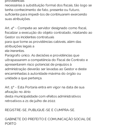
providências
necessárias à substituição formal dos fiscais, tão logo se
tenha conhecimento de fato, presente ou futuro,
suficiente para impedi-los de continuarem exercendo
suas atribuições.
Art. 4º - Compete ao servidor designado como fiscal,
fiscalizar a execução do objeto contratado, relatando ao
Gestor os incidentes contratuais
para que tome as providências cabíveis, além das
atribuições legais a
ele inerentes.
Parágrafo único. As decisões e providências que
ultrapassarem a competência do Fiscal de Contrato e
apresentarem risco potencial de prejuízos à
administração deverão ser levadas ao Gestor e deste
encaminhadas à autoridade máxima do órgão ou
unidade a que pertença.
Art. 5º - Esta Portaria entra em vigor na data de sua
afixação no átrio
desta municipalidade com efeitos administrativos
retroativos a 21 de julho de 2022.
REGISTRE-SE, PUBLIQUE-SE E CUMPRA-SE.
GABINETE DO PREFEITO E COMUNICAÇÃO SOCIAL DE
PORTO
ACRE, ESTADO DO ACRE, EM 09 DE SETEMBRO DE
2022.